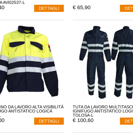
A AVI02537-L
40
€
65,90
DETTAGLI
DET
INO DA LAVORO ALTA VISIBILITÀ
TUTA DA LAVORO MULTITASC
UGO ANTISTATICO LOGICA
IGNIFUGO ANTISTATICO LOG
L
TOLOSA-L
00
€
100,60
DETTAGLI
DET