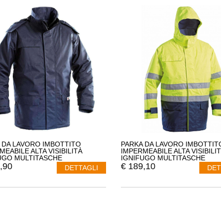
 DA LAVORO IMBOTTITO
PARKA DA LAVORO IMBOTTIT
MEABILE ALTA VISIBILITÀ
IMPERMEABILE ALTA VISIBILI
UGO MULTITASCHE
IGNIFUGO MULTITASCHE
TATICO LOGICA IGN61309-L
ANTISTATICO LOGICA GGX613
,90
€
189,10
DETTAGLI
DET