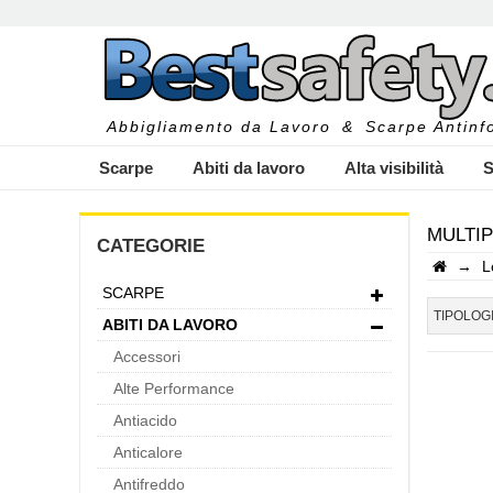
Abbigliamento da Lavoro
&
Scarpe Antinfo
Scarpe
Abiti da lavoro
Alta visibilità
S
MULTIP
CATEGORIE
→
L
SCARPE
I
TIPOLOG
ABITI DA LAVORO
Accessori
Alte Performance
Antiacido
Anticalore
Antifreddo