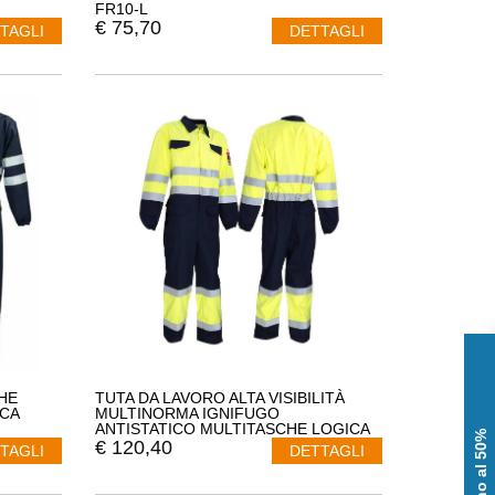
FR10-L
€
75,70
TAGLI
DETTAGLI
HE
TUTA DA LAVORO ALTA VISIBILITÀ
ICA
MULTINORMA IGNIFUGO
ANTISTATICO MULTITASCHE LOGICA
CORSICA-L
€
120,40
TAGLI
DETTAGLI