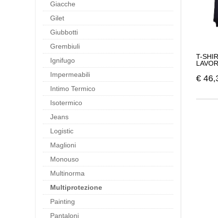
Giacche
Gilet
Giubbotti
Grembiuli
T-SHI
Ignifugo
LAVO
Impermeabili
€
46,
Intimo Termico
Isotermico
Jeans
Logistic
Maglioni
Monouso
Multinorma
Multiprotezione
Painting
Pantaloni