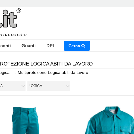
rtunistiche
conti
Guanti
DPI
Cerca
ROTEZIONE LOGICA ABITI DA LAVORO
ogica
→
Multiprotezione Logica abiti da lavoro
NSERISCI IL NOME DEL PRODOTTO CHE STAI CERCAN
IA
LOGICA
CHIUDI RICERCA