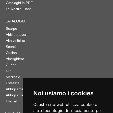
Cataloghi in PDF
Le Nostre Linee
CATALOGO
Scarpe
Abiti da lavoro
Alta visibilità
Sconti
Cucina
Alberghiero
Guanti
DPI
Medicale
Estetista
Abbigliamento Sportivo
Noi usiamo i cookies
Abbigliamento Bambino
Utensili
Questo sito web utilizza cookie e
altre tecnologie di tracciamento per