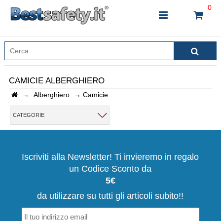
0
CAMICIE ALBERGHIERO
→
Alberghiero
→
Camicie
INSERISCI IL NOME DEL PRODOTTO CHE STAI
CERCANDO
CATEGORIE
CHIUDI RICERCA
Iscriviti alla Newsletter! Ti invieremo in regalo
un Codice Sconto da
5€
da utilizzare su tutti gli articoli subito!!