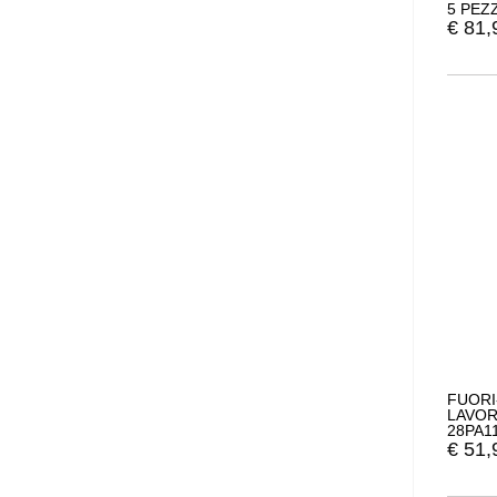
5 PEZZ
€
81,
FUORI
LAVOR
28PA11
NERO
€
51,