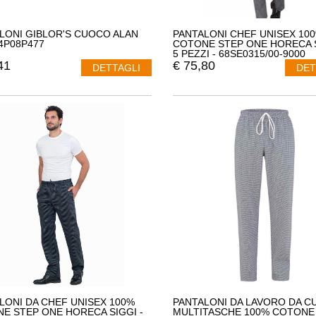
LONI GIBLOR'S CUOCO ALAN
PANTALONI CHEF UNISEX 10
14P08P477
COTONE STEP ONE HORECA S
5 PEZZI - 68SE0315/00-9000
41
€
75,80
DETTAGLI
DET
LONI DA CHEF UNISEX 100%
PANTALONI DA LAVORO DA 
E STEP ONE HORECA SIGGI -
MULTITASCHE 100% COTONE