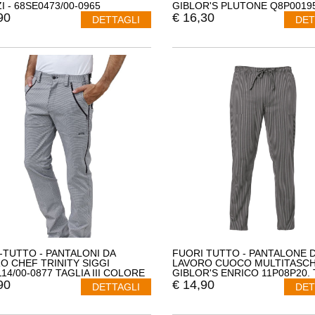
I - 68SE0473/00-0965
GIBLOR'S PLUTONE Q8P0019
90
€
16,30
DETTAGLI
DET
-TUTTO - PANTALONI DA
FUORI TUTTO - PANTALONE 
O CHEF TRINITY SIGGI
LAVORO CUOCO MULTITASC
14/00-0877 TAGLIA III COLORE
GIBLOR'S ENRICO 11P08P20. 
XS COLORE NERO
90
€
14,90
DETTAGLI
DET