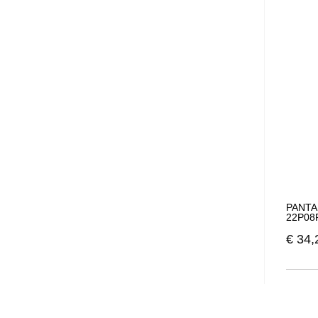
PANTA
22P08
€
34,