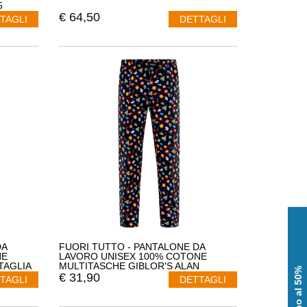
5
€
64,50
TAGLI
DETTAGLI
DA
FUORI TUTTO - PANTALONE DA
HE
LAVORO UNISEX 100% COTONE
TAGLIA
MULTITASCHE GIBLOR'S ALAN
CUOCO 19P08P334 COLORE NERO
€
31,90
TAGLI
DETTAGLI
TAGLIA L