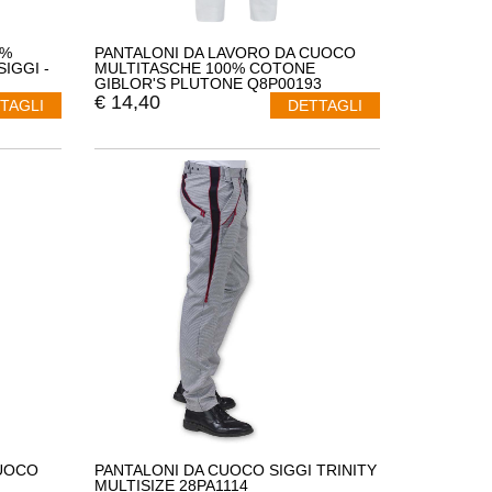
0%
PANTALONI DA LAVORO DA CUOCO
IGGI -
MULTITASCHE 100% COTONE
GIBLOR'S PLUTONE Q8P00193
€
14,40
TAGLI
DETTAGLI
CUOCO
PANTALONI DA CUOCO SIGGI TRINITY
MULTISIZE 28PA1114