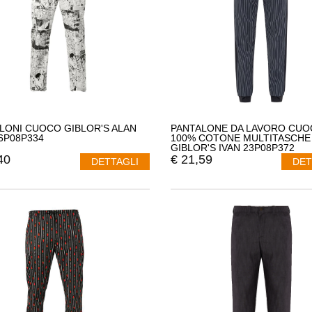
LONI CUOCO GIBLOR'S ALAN
PANTALONE DA LAVORO CUO
16P08P334
100% COTONE MULTITASCHE
GIBLOR'S IVAN 23P08P372
40
€
21,59
DETTAGLI
DET