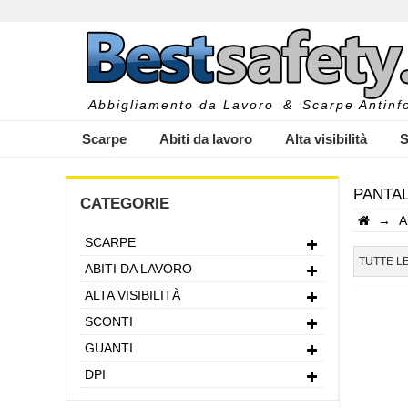
Abbigliamento da Lavoro
&
Scarpe Antinfo
Scarpe
Abiti da lavoro
Alta visibilità
S
PANTA
CATEGORIE
→
A
SCARPE
I
TUTTE L
ABITI DA LAVORO
ALTA VISIBILITÀ
SCONTI
GUANTI
DPI