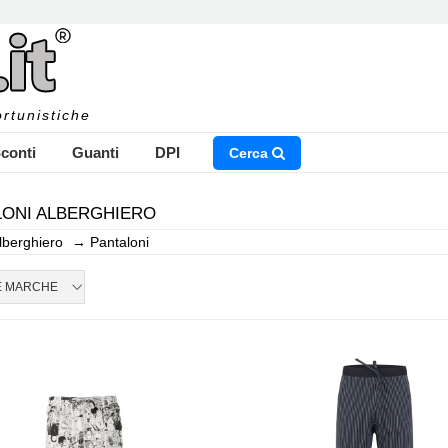
rtunistiche
conti
Guanti
DPI
Cerca
LONI ALBERGHIERO
lberghiero
→
Pantaloni
NSERISCI IL NOME DEL PRODOTTO CHE STAI CERCAN
E MARCHE
CHIUDI RICERCA