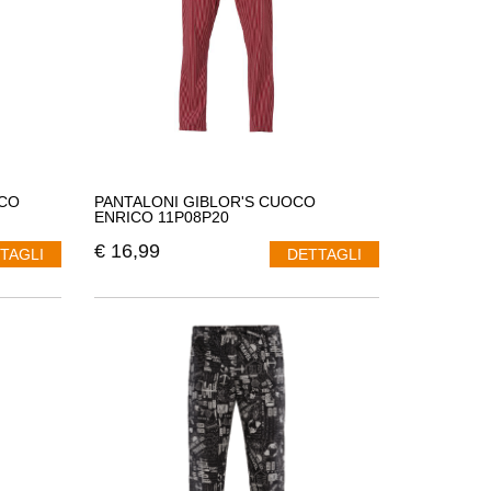
CO
PANTALONI GIBLOR'S CUOCO
ENRICO 11P08P20
€
16,99
TAGLI
DETTAGLI