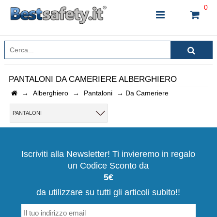
0
PANTALONI DA CAMERIERE ALBERGHIERO
→
Alberghiero
→
Pantaloni
→
Da Cameriere
INSERISCI IL NOME DEL PRODOTTO CHE STAI
CERCANDO
PANTALONI
CHIUDI RICERCA
Iscriviti alla Newsletter! Ti invieremo in regalo
un Codice Sconto da
5€
da utilizzare su tutti gli articoli subito!!