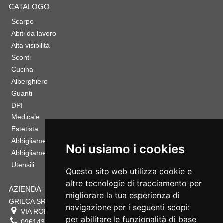
CATALOGO
Scarpe
Abiti da lavoro
Alta visibilità
Sconti
Cucina
Alberghiero
Guanti
DPI
Medicale
Estetista
Abbigliamento Sportivo
Noi usiamo i cookies
Abbigliamento Bambino
Utensili
Questo sito web utilizza cookie e
altre tecnologie di tracciamento per
AZIENDA
migliorare la tua esperienza di
GRILCA SRL
navigazione per i seguenti scopi:
VIA ROMA 180 88054
SERSALE
,
CZ
per abilitare le funzionalità di base
0961432177