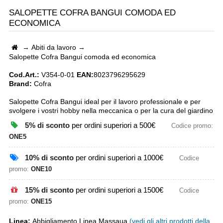
SALOPETTE COFRA BANGUI COMODA ED
ECONOMICA
→
Abiti da lavoro
→
Salopette Cofra Bangui comoda ed economica
Cod.Art.:
V354-0-01
EAN:
8023796295629
Brand:
Cofra
Salopette Cofra Bangui ideal per il lavoro professionale e per
svolgere i vostri hobby nella meccanica o per la cura del giardino
5% di sconto
per ordini superiori a 500€
Codice promo:
ONE5
10% di sconto
per ordini superiori a 1000€
Codice
promo:
ONE10
15% di sconto
per ordini superiori a 1500€
Codice
promo:
ONE15
Linea:
Abbigliamento Linea Massaua
(vedi gli altri prodotti della