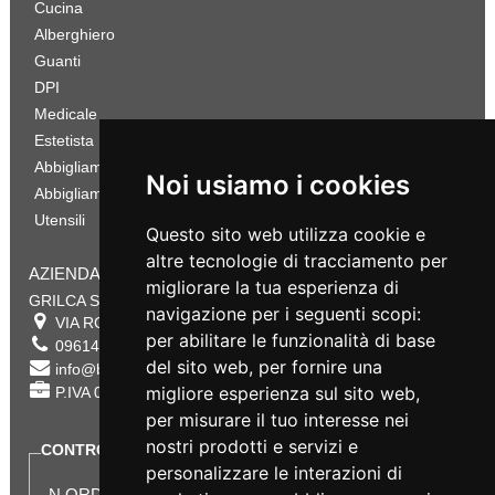
Cucina
Alberghiero
Guanti
DPI
Medicale
Estetista
Abbigliamento Sportivo
Noi usiamo i cookies
Abbigliamento Bambino
Utensili
Questo sito web utilizza cookie e
altre tecnologie di tracciamento per
AZIENDA
migliorare la tua esperienza di
GRILCA SRL
navigazione per i seguenti scopi:
VIA ROMA 180 88054
SERSALE
,
CZ
per abilitare le funzionalità di base
0961432177
del sito web
,
per fornire una
info@bestsafety.it
migliore esperienza sul sito web
,
P.IVA 02342180797
per misurare il tuo interesse nei
nostri prodotti e servizi e
CONTROLLA LO STATO DEL TUO ORDINE
personalizzare le interazioni di
N.ORDINE: