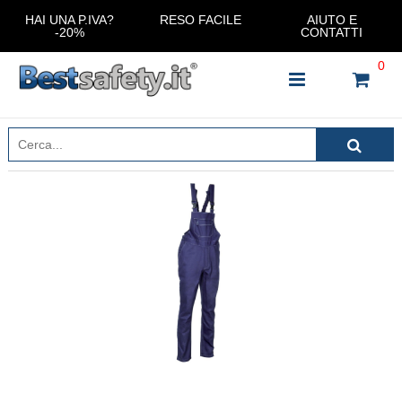
HAI UNA P.IVA?
RESO FACILE
AIUTO E
-20%
CONTATTI
0
INSERISCI IL NOME DEL PRODOTTO CHE STAI
CERCANDO
CHIUDI RICERCA