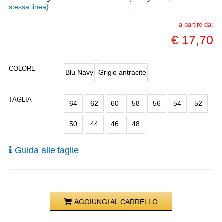
stessa linea)
a partire da:
€
17,70
COLORE
Blu Navy
Grigio antracite
TAGLIA
64
62
60
58
56
54
52
50
44
46
48
Guida alle taglie
AGGIUNGI AL CARRELLO