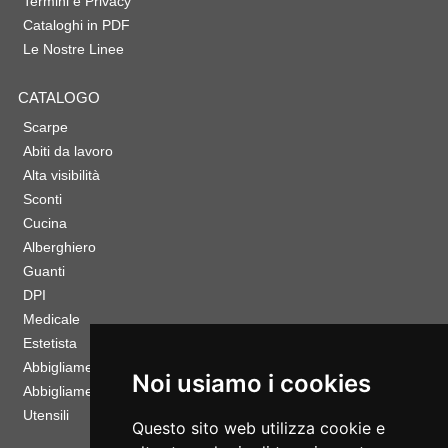
Termini e Privacy
Cataloghi in PDF
Le Nostre Linee
CATALOGO
Scarpe
Abiti da lavoro
Alta visibilità
Sconti
Cucina
Alberghiero
Guanti
DPI
Medicale
Estetista
Abbigliamento Sportivo
Noi usiamo i cookies
Abbigliamento Bambino
Utensili
Questo sito web utilizza cookie e