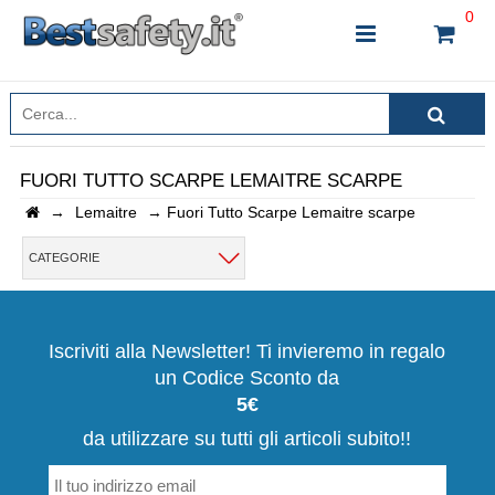
0
FUORI TUTTO SCARPE LEMAITRE SCARPE
→
Lemaitre
→
Fuori Tutto Scarpe Lemaitre scarpe
INSERISCI IL NOME DEL PRODOTTO CHE STAI
CERCANDO
CATEGORIE
CHIUDI RICERCA
Iscriviti alla Newsletter! Ti invieremo in regalo
un Codice Sconto da
5€
da utilizzare su tutti gli articoli subito!!