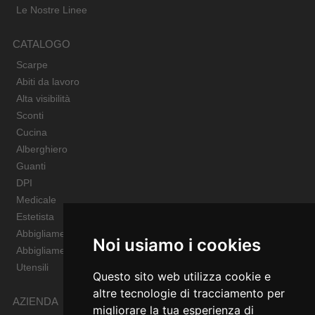
Le Nostre Linee
CATALOGO
Scarpe
Abiti da lavoro
Alta visibilità
Sconti
Cucina
Alberghiero
Guanti
DPI
Medicale
Estetista
Abbigliamento Sportivo
Noi usiamo i cookies
Abbigliamento Bambino
Utensili
Questo sito web utilizza cookie e
altre tecnologie di tracciamento per
AZIENDA
migliorare la tua esperienza di