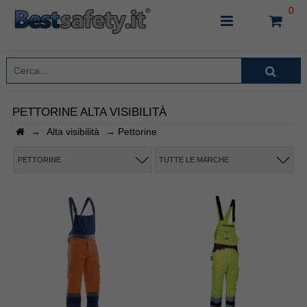
0
PETTORINE ALTA VISIBILITÀ
→
Alta visibilità
→
Pettorine
INSERISCI IL NOME DEL PRODOTTO CHE STAI
CERCANDO
PETTORINE
TUTTE LE MARCHE
CHIUDI RICERCA