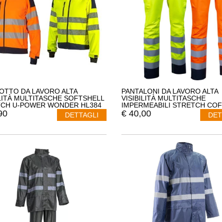
OTTO DA LAVORO ALTA
PANTALONI DA LAVORO ALTA
ILITÀ MULTITASCHE SOFTSHELL
VISIBILITÀ MULTITASCHE
CH U-POWER WONDER HL384
IMPERMEABILI STRETCH CO
ALUMBRES V636-0
90
€
40,00
DETTAGLI
DET