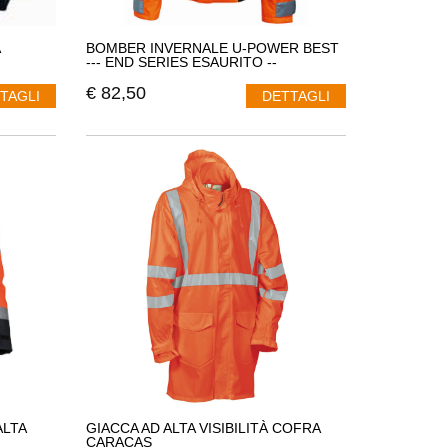
BOMBER INVERNALE U-POWER BEST
--- END SERIES ESAURITO --
€
82,50
TAGLI
DETTAGLI
ALTA
GIACCA AD ALTA VISIBILITÀ COFRA
CARACAS