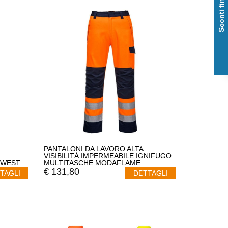
Sconti fino al 50%
PANTALONI DA LAVORO ALTA
VISIBILITÀ IMPERMEABILE IGNIFUGO
TWEST
MULTITASCHE MODAFLAME
PORTWEST MV36
€
131,80
TAGLI
DETTAGLI