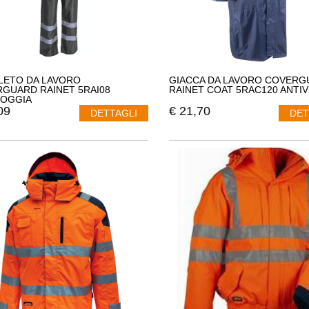
ETO DA LAVORO
GIACCA DA LAVORO COVERG
GUARD RAINET 5RAI08
RAINET COAT 5RAC120 ANTI
IOGGIA
09
€
21,70
DETTAGLI
DET