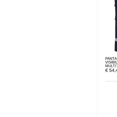
PANTA
VISIB
MULTI
FR401
€
54,