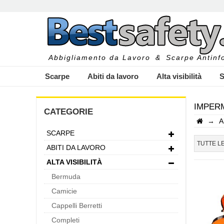
Abbigliamento da Lavoro
&
Scarpe Antinfo
Scarpe
Abiti da lavoro
Alta visibilità
S
IMPERM
CATEGORIE
→
A
SCARPE
I
TUTTE L
ABITI DA LAVORO
ALTA VISIBILITÀ
Bermuda
Camicie
Cappelli Berretti
Completi