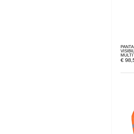
PANTA
VISIB
MULT
PORT
€
98,