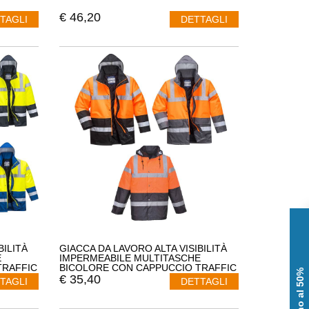
€
46,20
TAGLI
DETTAGLI
BILITÀ
GIACCA DA LAVORO ALTA VISIBILITÀ
E
IMPERMEABILE MULTITASCHE
TRAFFIC
BICOLORE CON CAPPUCCIO TRAFFIC
PORTWEST S467
€
35,40
TAGLI
DETTAGLI