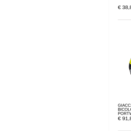
€
38,
GIACC
BICOLO
PORTW
€
91,