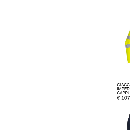
GIACC
IMPER
CAPPU
PORTW
€
107