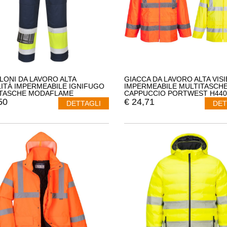
LONI DA LAVORO ALTA
GIACCA DA LAVORO ALTA VISI
ILITÀ IMPERMEABILE IGNIFUGO
IMPERMEABILE MULTITASCH
ITASCHE MODAFLAME
CAPPUCCIO PORTWEST H440
WEST MV26
50
€
24,71
DETTAGLI
DET