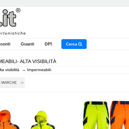
rtunistiche
conti
Guanti
DPI
Cerca
EABILI- ALTA VISIBILITÀ
lta visibilità
→
Impermeabili-
NSERISCI IL NOME DEL PRODOTTO CHE STAI CERCAN
E MARCHE
CHIUDI RICERCA