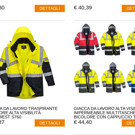
80
€
40,39
DETTAGLI
DET
A DA LAVORO TRASPIRANTE
GIACCA DA LAVORO ALTA VISI
RE ALTA VISIBILITÀ
IMPERMEABILE MULTITASCH
EST S760
BICOLORE CON CAPPUCCIO 
PORTWEST S466
87
€
44,40
DETTAGLI
DET