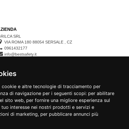
AZIENDA
RILCA SRL
VIA ROMA 180 88054
SERSALE
,
CZ
0961432177
info@bestsafety.it
P.IVA 02342180797
okies
CONTROLLA LO STATO DEL TUO ORDINE
a cookie e altre tecnologie di tracciamento per
N.ORDINE:
enza di navigazione per i seguenti scopi:
per abilitare
del sito web
,
per fornire una migliore esperienza sul
 tuo interesse nei nostri prodotti e servizi e
zioni di marketing
,
per pubblicare annunci più