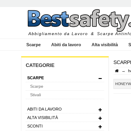
Abbigliamento da Lavoro
&
Scarpe Antinfo
Scarpe
Abiti da lavoro
Alta visibilità
S
SCARP
CATEGORIE
→
h
SCARPE
I
HONEYW
Scarpe
Stivali
ABITI DA LAVORO
ALTA VISIBILITÀ
SCONTI