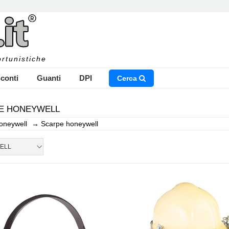
rtunistiche
conti
Guanti
DPI
Cerca
E HONEYWELL
oneywell
→
Scarpe honeywell
NSERISCI IL NOME DEL PRODOTTO CHE STAI CERCAN
ELL
CHIUDI RICERCA