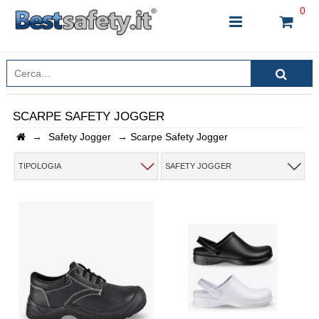
0
SCARPE SAFETY JOGGER
→
Safety Jogger
→
Scarpe Safety Jogger
INSERISCI IL NOME DEL PRODOTTO CHE STAI
CERCANDO
TIPOLOGIA
SAFETY JOGGER
CHIUDI RICERCA