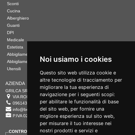
Sconti
Cucina
Alberghiero
Guanti
DPI
Medicale
Estetista
Abbigliamento Sportivo
Noi usiamo i cookies
Abbigliamento Bambino
Utensili
Questo sito web utilizza cookie e
altre tecnologie di tracciamento per
AZIENDA
migliorare la tua esperienza di
GRILCA SRL
navigazione per i seguenti scopi:
VIA ROMA 180 88054
SERSALE
,
CZ
per abilitare le funzionalità di base
0961432177
del sito web
,
per fornire una
info@bestsafety.it
migliore esperienza sul sito web
,
P.IVA 02342180797
per misurare il tuo interesse nei
nostri prodotti e servizi e
CONTROLLA LO STATO DEL TUO ORDINE