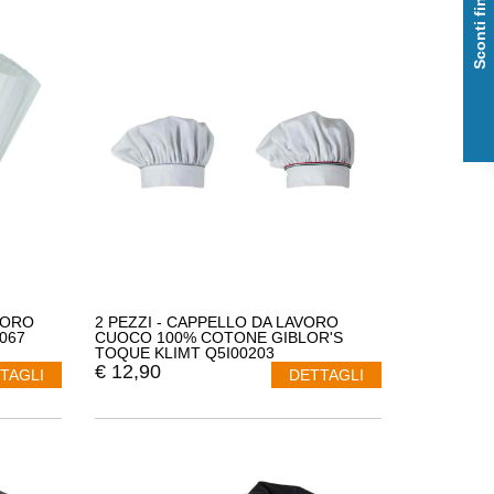
Sconti fino al 50%
VORO
2 PEZZI - CAPPELLO DA LAVORO
067
CUOCO 100% COTONE GIBLOR'S
TOQUE KLIMT Q5I00203
€
12,90
TAGLI
DETTAGLI