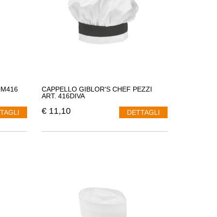
0M416
CAPPELLO GIBLOR'S CHEF PEZZI
ART. 416DIVA
€
11,10
TAGLI
DETTAGLI