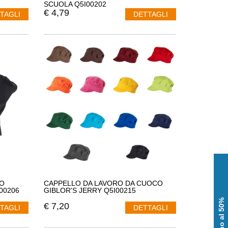
SCUOLA Q5I00202
€
4,79
TAGLI
DETTAGLI
O
CAPPELLO DA LAVORO DA CUOCO
00206
GIBLOR'S JERRY Q5I00215
€
7,20
TAGLI
DETTAGLI