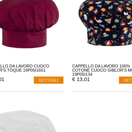
LLO DA LAVORO CUOCO
CAPPELLO DA LAVORO 100%
R'S TOQUE 19P05I1651
COTONE CUOCO GIBLOR'S 
19P05I134
01
€
13,01
DETTAGLI
DET