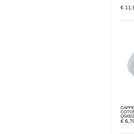
€
11,
CAPPE
COTON
Q5I00
€
6,7