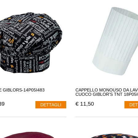
 GIBLORS-14P05I483
CAPPELLO MONOUSO DA LA
CUOCO GIBLOR'S TNT 18P05I
39
€
11,50
DETTAGLI
DET