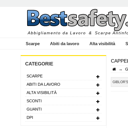
Abbigliamento da Lavoro
&
Scarpe Antinfo
Scarpe
Abiti da lavoro
Alta visibilità
S
CAPPEL
CATEGORIE
→
G
SCARPE
I
GIBLOR'
ABITI DA LAVORO
ALTA VISIBILITÀ
SCONTI
GUANTI
DPI