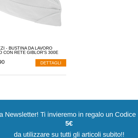
ZZI - BUSTINA DA LAVORO
 CON RETE GIBLOR'S 300E
90
DETTAGLI
alla Newsletter! Ti invieremo in regalo un Codic
5€
da utilizzare su tutti gli articoli subito!!