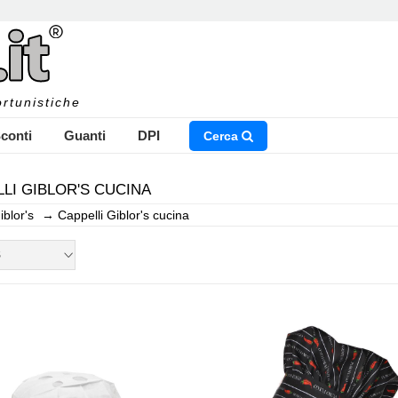
rtunistiche
conti
Guanti
DPI
Cerca
LI GIBLOR'S CUCINA
iblor's
→
Cappelli Giblor's cucina
NSERISCI IL NOME DEL PRODOTTO CHE STAI CERCAN
S
CHIUDI RICERCA