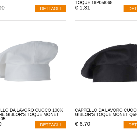
TOQUE 18P05I068
90
€
1,31
DETTAGLI
DET
LLO DA LAVORO CUOCO 100%
CAPPELLO DA LAVORO CUOC
E GIBLOR'S TOQUE MONET
GIBLOR'S TOQUE MONET Q5I
205
0
€
6,70
DETTAGLI
DET