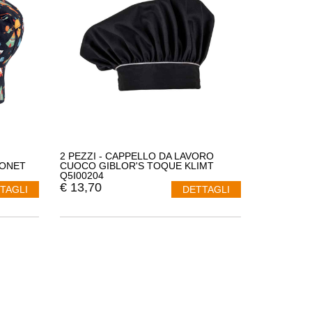
2 PEZZI - CAPPELLO DA LAVORO
MONET
CUOCO GIBLOR'S TOQUE KLIMT
Q5I00204
€
13,70
TAGLI
DETTAGLI