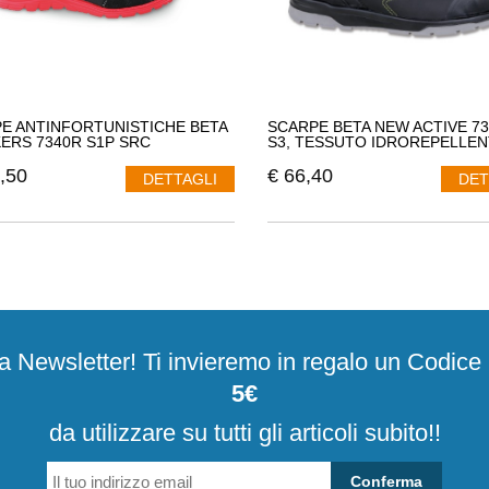
E ANTINFORTUNISTICHE BETA
SCARPE BETA NEW ACTIVE 7
ERS 7340R S1P SRC
S3, TESSUTO IDROREPELLEN
,50
€
66,40
DETTAGLI
DET
alla Newsletter! Ti invieremo in regalo un Codic
5€
da utilizzare su tutti gli articoli subito!!
Conferma