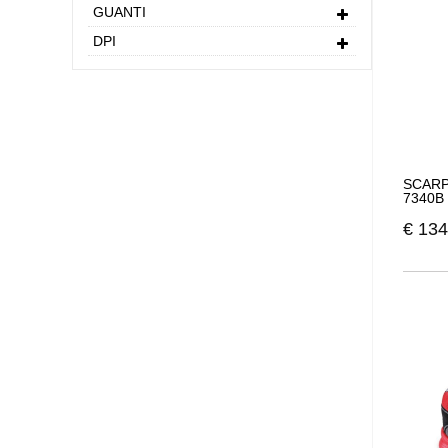
GUANTI
DPI
SCARP
7340B
€
134