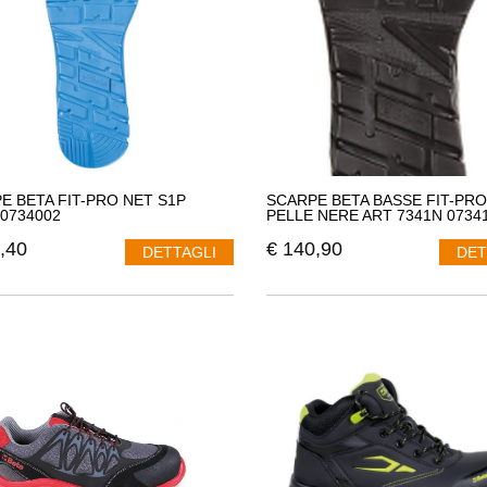
E BETA FIT-PRO NET S1P
SCARPE BETA BASSE FIT-PRO
 0734002
PELLE NERE ART 7341N 0734
,40
€
140,90
DETTAGLI
DET