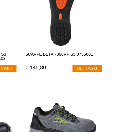
 S3
SCARPE BETA 7350RP S3 0735001
102
€
145,80
TAGLI
DETTAGLI