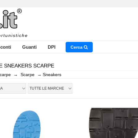
rtunistiche
conti
Guanti
DPI
Cerca
E SNEAKERS SCARPE
carpe
→
Scarpe
→
Sneakers
NSERISCI IL NOME DEL PRODOTTO CHE STAI CERCAN
IA
TUTTE LE MARCHE
CHIUDI RICERCA