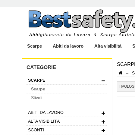
Abbigliamento da Lavoro
&
Scarpe Antinfo
Scarpe
Abiti da lavoro
Alta visibilità
S
SCARP
CATEGORIE
→
S
SCARPE
I
TIPOLOG
Scarpe
Stivali
ABITI DA LAVORO
ALTA VISIBILITÀ
SCONTI