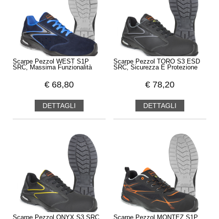
Scarpe Pezzol WEST S1P
Scarpe Pezzol TORO S3 ESD
SRC, Massima Funzionalità
SRC, Sicurezza E Protezione
€
68,80
€
78,20
DETTAGLI
DETTAGLI
Scarpe Pezzol ONYX S3 SRC
Scarpe Pezzol MONTEZ S1P