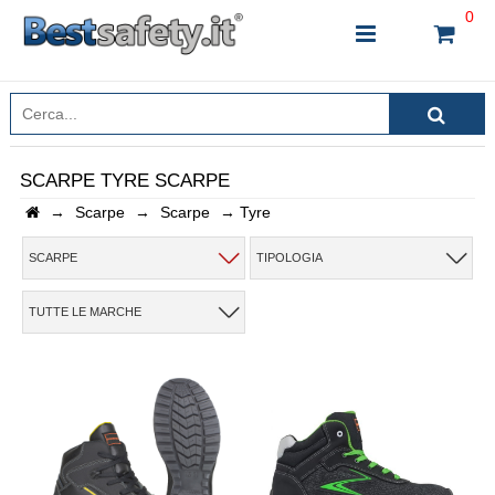
0
SCARPE TYRE SCARPE
→
Scarpe
→
Scarpe
→
Tyre
INSERISCI IL NOME DEL PRODOTTO CHE STAI
CERCANDO
SCARPE
TIPOLOGIA
TUTTE LE MARCHE
CHIUDI RICERCA