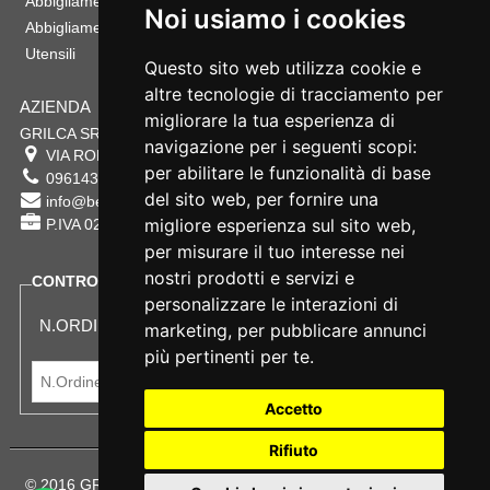
Abbigliamento Sportivo
Noi usiamo i cookies
Abbigliamento Bambino
Utensili
Questo sito web utilizza cookie e
altre tecnologie di tracciamento per
AZIENDA
migliorare la tua esperienza di
GRILCA SRL
navigazione per i seguenti scopi:
VIA ROMA 180 88054
SERSALE
,
CZ
per abilitare le funzionalità di base
0961432177
del sito web
,
per fornire una
info@bestsafety.it
migliore esperienza sul sito web
,
P.IVA 02342180797
per misurare il tuo interesse nei
nostri prodotti e servizi e
CONTROLLA LO STATO DEL TUO ORDINE
personalizzare le interazioni di
N.ORDINE:
marketing
,
per pubblicare annunci
più pertinenti per te
.
Accetto
Rifiuto
© 2016 GRILCA SRL Sede Legale: VIA ROMA 180 - SERSALE -