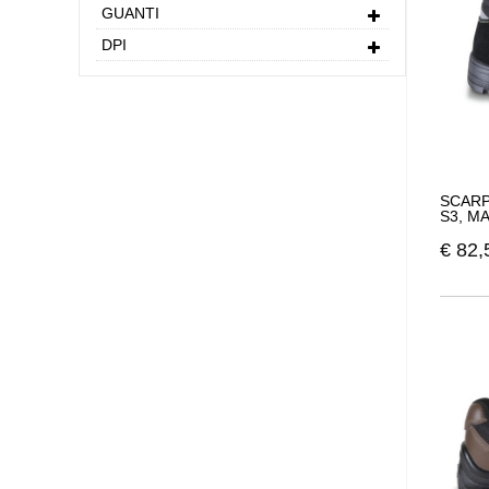
GUANTI
DPI
SCARP
S3, M
€
82,