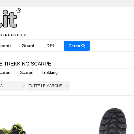
rtunistiche
conti
Guanti
DPI
Cerca
E TREKKING SCARPE
carpe
→
Scarpe
→
Trekking
NSERISCI IL NOME DEL PRODOTTO CHE STAI CERCAN
IA
TUTTE LE MARCHE
CHIUDI RICERCA