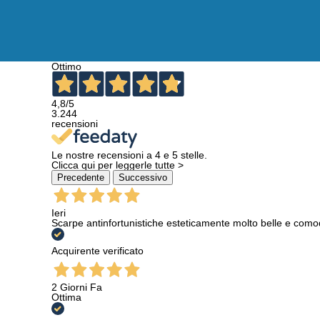
Ottimo
4,8
/5
3.244
recensioni
Le nostre recensioni a 4 e 5 stelle.
Clicca qui per leggerle tutte >
Precedente
Successivo
Ieri
Scarpe antinfortunistiche esteticamente molto belle e como
Acquirente verificato
2 Giorni Fa
Ottima