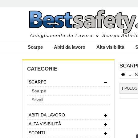
Abbigliamento da Lavoro
&
Scarpe Antinfo
Scarpe
Abiti da lavoro
Alta visibilità
S
SCARP
CATEGORIE
→
S
SCARPE
I
TIPOLOG
Scarpe
Stivali
ABITI DA LAVORO
ALTA VISIBILITÀ
SCONTI