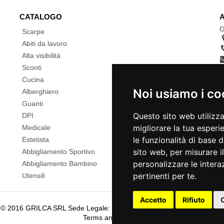
CATALOGO
G
Scarpe
Abiti da lavoro
Alta visibilità
Sconti
Cucina
Noi usiamo i co
Alberghiero
Guanti
Questo sito web utilizz
DPI
migliorare la tua esperi
Medicale
le funzionalità di base 
Estetista
sito web
,
per misurare il
Abbigliamento Sportivo
personalizzare le intera
Abbigliamento Bambino
pertinenti per te
.
Utensili
Accetto
Rifiuto
© 2016 GRILCA SRL Sede Legale: VIA ROMA 180 - SERSALE - 88054
Terms and Privacy