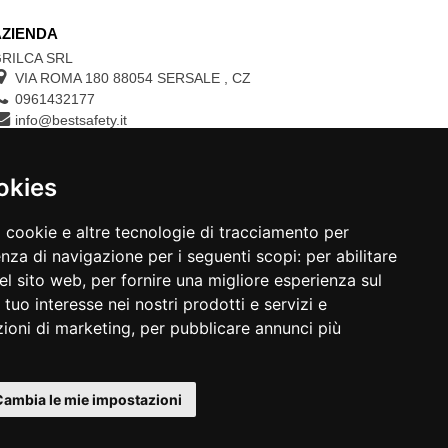
AZIENDA
RILCA SRL
VIA ROMA 180 88054
SERSALE
,
CZ
0961432177
info@bestsafety.it
P.IVA 02342180797
okies
CONTROLLA LO STATO DEL TUO ORDINE
a cookie e altre tecnologie di tracciamento per
N.ORDINE:
enza di navigazione per i seguenti scopi:
per abilitare
del sito web
,
per fornire una migliore esperienza sul
 tuo interesse nei nostri prodotti e servizi e
zioni di marketing
,
per pubblicare annunci più
Cambia le mie impostazioni