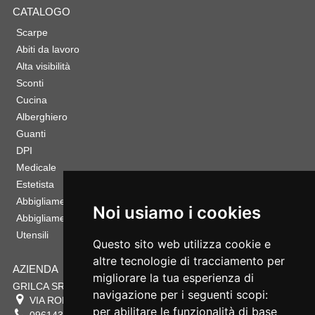
CATALOGO
Scarpe
Abiti da lavoro
Alta visibilità
Sconti
Cucina
Alberghiero
Guanti
DPI
Medicale
Estetista
Abbigliamento Sportivo
Noi usiamo i cookies
Abbigliamento Bambino
Utensili
Questo sito web utilizza cookie e
altre tecnologie di tracciamento per
AZIENDA
migliorare la tua esperienza di
GRILCA SRL
navigazione per i seguenti scopi:
VIA ROMA 180 88054
SERSALE
,
CZ
per abilitare le funzionalità di base