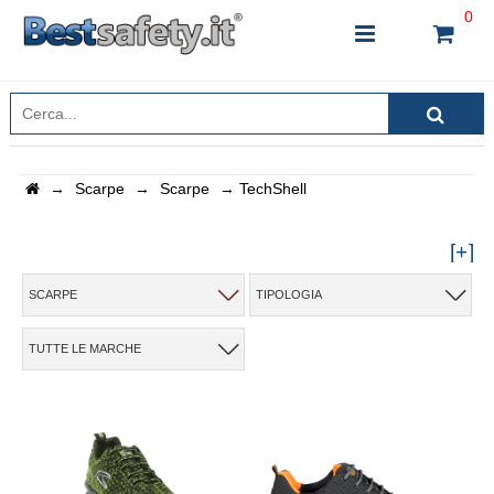
0
→
Scarpe
→
Scarpe
→
TechShell
INSERISCI IL NOME DEL PRODOTTO CHE STAI
CERCANDO
[+]
SCARPE
TIPOLOGIA
CHIUDI RICERCA
TUTTE LE MARCHE