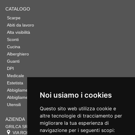
CATALOGO
Scarpe
Abiti da lavoro
Alta visibilità
Sconti
Cucina
Alberghiero
Guanti
DPI
Medicale
Estetista
Abbigliamento Sportivo
Noi usiamo i cookies
Abbigliamento Bambino
Utensili
Questo sito web utilizza cookie e
altre tecnologie di tracciamento per
AZIENDA
migliorare la tua esperienza di
GRILCA SRL
navigazione per i seguenti scopi:
VIA ROMA 180 88054
SERSALE
,
CZ