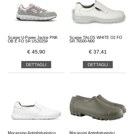
Scarpe U-Power Jackie PNK
Scarpe TALOS WHITE O2 FO
OB E FO SR US20259
SR 76500-N00
€
45,90
€
37,41
DETTAGLI
DETTAGLI
Mocassino Antinfortunistico
Mocassini Antinfortunistici