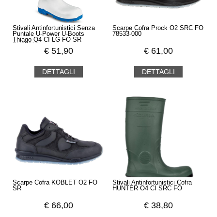
Stivali Antinfortunistici Senza
Scarpe Cofra Prock O2 SRC FO
Puntale U-Power U-Boots
78533-000
Thiago O4 CI LG FO SR
PU80013
€
51,90
€
61,00
DETTAGLI
DETTAGLI
Scarpe Cofra KOBLET O2 FO
Stivali Antinfortunistici Cofra
SR
HUNTER O4 CI SRC FO
€
66,00
€
38,80