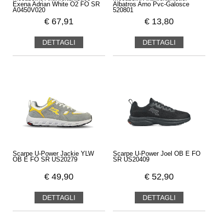
Exena Adrian White O2 FO SR
Albatros Arno Pvc-Galosce
A0450V020
520801
€
67,91
€
13,80
DETTAGLI
DETTAGLI
Scarpe U-Power Jackie YLW
Scarpe U-Power Joel OB E FO
OB E FO SR US20279
SR US20409
€
49,90
€
52,90
DETTAGLI
DETTAGLI