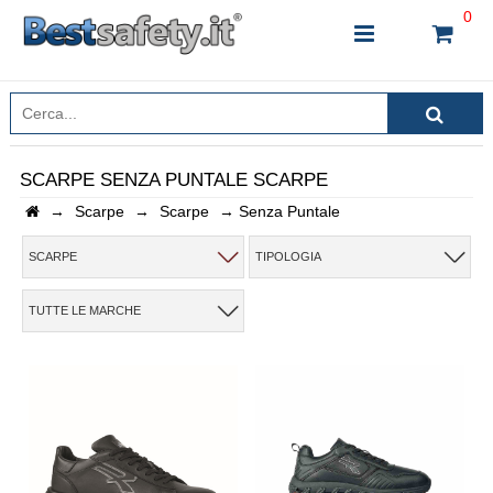
0
SCARPE SENZA PUNTALE SCARPE
→
Scarpe
→
Scarpe
→
Senza Puntale
INSERISCI IL NOME DEL PRODOTTO CHE STAI
CERCANDO
SCARPE
TIPOLOGIA
TUTTE LE MARCHE
CHIUDI RICERCA