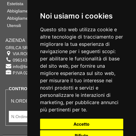
Estetista
Abbigliamento Sportivo
Noi usiamo i cookies
Abbigliamento Bambino
Utensili
Questo sito web utilizza cookie e
altre tecnologie di tracciamento per
AZIENDA
migliorare la tua esperienza di
GRILCA SRL
navigazione per i seguenti scopi:
VIA ROMA 180 88054
SERSALE
,
CZ
per abilitare le funzionalità di base
0961432177
del sito web
,
per fornire una
info@bestsafety.it
migliore esperienza sul sito web
,
P.IVA 02342180797
per misurare il tuo interesse nei
nostri prodotti e servizi e
CONTROLLA LO STATO DEL TUO ORDINE
personalizzare le interazioni di
N.ORDINE:
marketing
,
per pubblicare annunci
più pertinenti per te
.
Accetto
Rifiuto