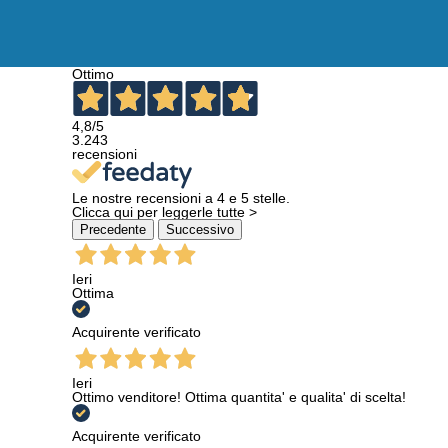
Ottimo
4,8
/5
3.243
recensioni
Le nostre recensioni a 4 e 5 stelle.
Clicca qui per leggerle tutte >
Precedente
Successivo
Ieri
Ottima
Acquirente verificato
Ieri
Ottimo venditore! Ottima quantita' e qualita' di scelta!
Acquirente verificato