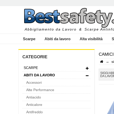
Abbigliamento da Lavoro
&
Scarpe Antinfo
Scarpe
Abiti da lavoro
Alta visibilità
S
CAMICI
CATEGORIE
→
s
SCARPE
I
SIGGI A
ABITI DA LAVORO
DA LAVO
Accessori
Alte Performance
Antiacido
Anticalore
Antifreddo