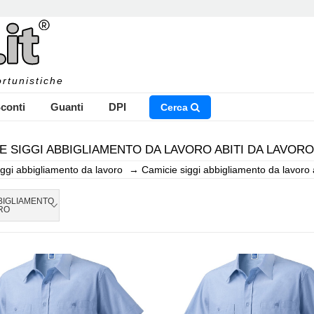
rtunistiche
conti
Guanti
DPI
Cerca
E SIGGI ABBIGLIAMENTO DA LAVORO ABITI DA LAVORO
iggi abbigliamento da lavoro
→
Camicie siggi abbigliamento da lavoro a
NSERISCI IL NOME DEL PRODOTTO CHE STAI CERCAN
BBIGLIAMENTO
RO
CHIUDI RICERCA