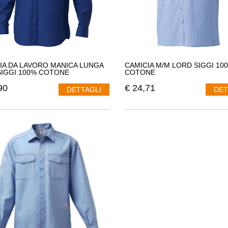
IA DA LAVORO MANICA LUNGA
CAMICIA M/M LORD SIGGI 10
SIGGI 100% COTONE
COTONE
90
€
24,71
DETTAGLI
DET