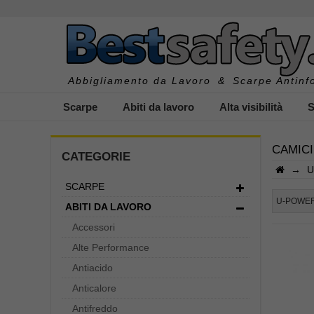
Abbigliamento da Lavoro
&
Scarpe Antinfo
Scarpe
Abiti da lavoro
Alta visibilità
S
CAMICI
CATEGORIE
→
U
SCARPE
I
U-POWE
ABITI DA LAVORO
Accessori
Alte Performance
Antiacido
Anticalore
Antifreddo