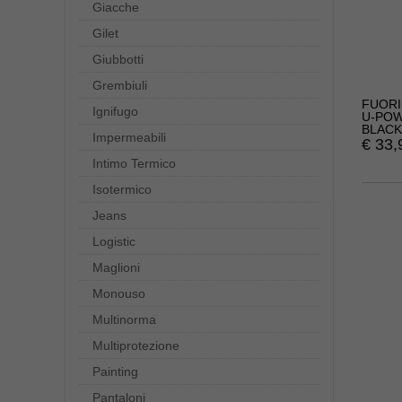
Giacche
Gilet
Giubbotti
Grembiuli
FUORI
Ignifugo
U-POW
BLACK
Impermeabili
€
33,
Intimo Termico
Isotermico
Jeans
Logistic
Maglioni
Monouso
Multinorma
Multiprotezione
Painting
Pantaloni