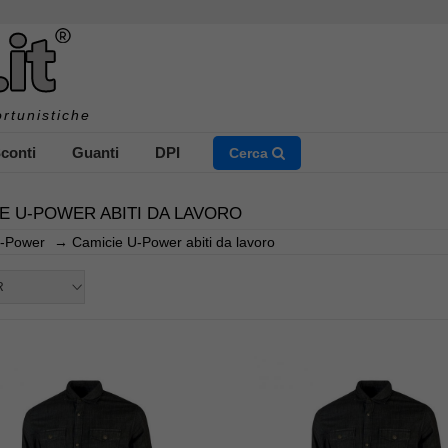
rtunistiche
conti
Guanti
DPI
Cerca
E U-POWER ABITI DA LAVORO
-Power
→
Camicie U-Power abiti da lavoro
NSERISCI IL NOME DEL PRODOTTO CHE STAI CERCAN
R
CHIUDI RICERCA