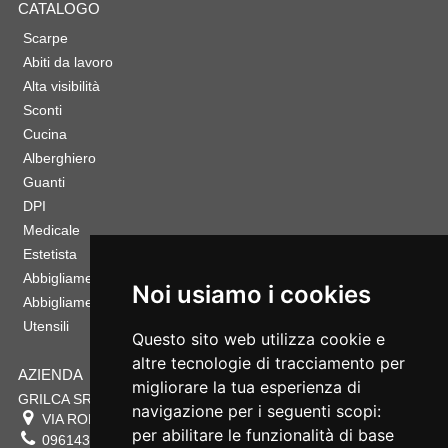
CATALOGO
Scarpe
Abiti da lavoro
Alta visibilità
Sconti
Cucina
Alberghiero
Guanti
DPI
Medicale
Estetista
Abbigliamento Sportivo
Noi usiamo i cookies
Abbigliamento Bambino
Utensili
Questo sito web utilizza cookie e
altre tecnologie di tracciamento per
AZIENDA
migliorare la tua esperienza di
GRILCA SRL
navigazione per i seguenti scopi:
VIA ROMA 180 88054
SERSALE
,
CZ
per abilitare le funzionalità di base
0961432177