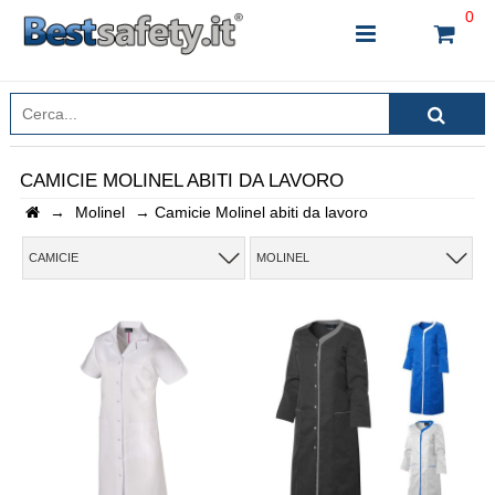
0
CAMICIE MOLINEL ABITI DA LAVORO
→
Molinel
→
Camicie Molinel abiti da lavoro
INSERISCI IL NOME DEL PRODOTTO CHE STAI
CERCANDO
CAMICIE
MOLINEL
CHIUDI RICERCA