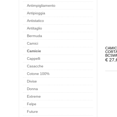
Antimpigliamento
Antipioggia
Antistatico
Antitaglio
Bermuda
Camici
CAMIC
Camicie
CORTA
BCSW
Cappelli
€
27,
Casacche
Cotone 100%
Divise
Donna
Extreme
Felpe
Future