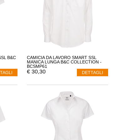
SSL B&C
CAMICIA DA LAVORO SMART SSL
MANICA LUNGA B&C COLLECTION -
BCSMP61
€
30,30
TAGLI
DETTAGLI