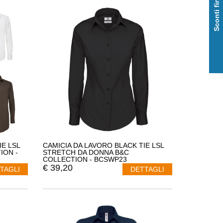
Sconti fino al 50%
IE LSL
CAMICIA DA LAVORO BLACK TIE LSL
ION -
STRETCH DA DONNA B&C
COLLECTION - BCSWP23
€
39,20
TAGLI
DETTAGLI