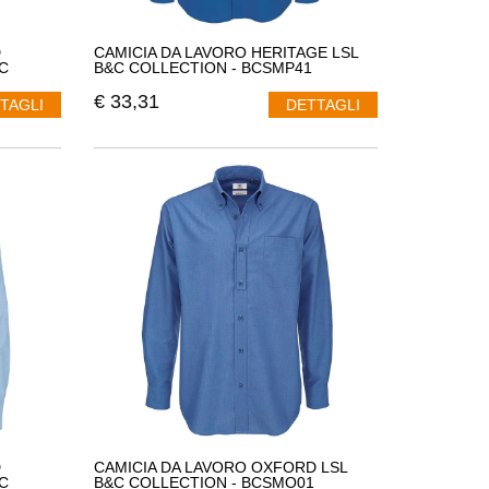
D
CAMICIA DA LAVORO HERITAGE LSL
C
B&C COLLECTION - BCSMP41
€
33,31
TAGLI
DETTAGLI
D
CAMICIA DA LAVORO OXFORD LSL
C
B&C COLLECTION - BCSMO01