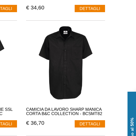
€
34,60
TAGLI
DETTAGLI
IE SSL
CAMICIA DA LAVORO SHARP MANICA
C
CORTA B&C COLLECTION - BCSMT82
€
36,70
TAGLI
DETTAGLI