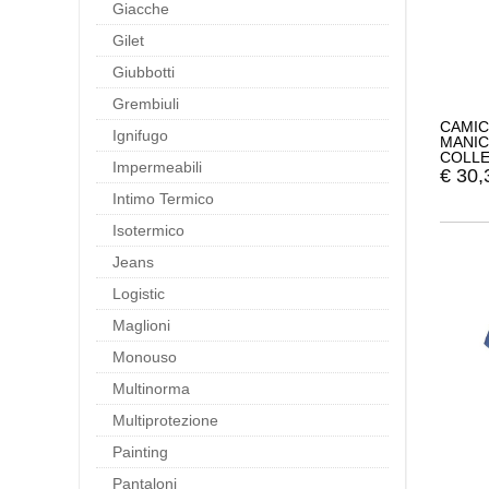
Giacche
Gilet
Giubbotti
Grembiuli
CAMIC
Ignifugo
MANIC
COLLE
Impermeabili
€
30,
Intimo Termico
Isotermico
Jeans
Logistic
Maglioni
Monouso
Multinorma
Multiprotezione
Painting
Pantaloni