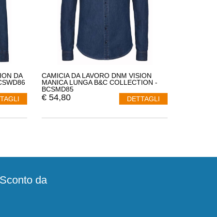
ION DA
CAMICIA DA LAVORO DNM VISION
BCSWD86
MANICA LUNGA B&C COLLECTION -
BCSMD85
€
54,80
TAGLI
DETTAGLI
e Sconto da