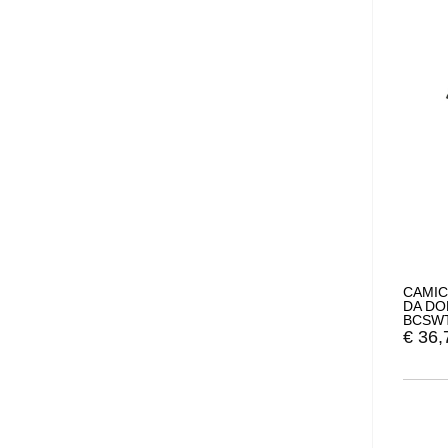
CAMIC
DA DO
BCSW
€
36,