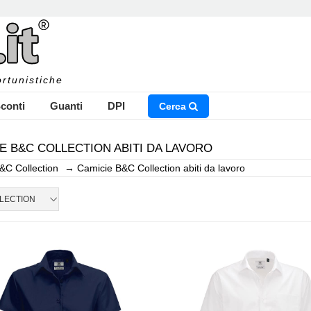
rtunistiche
conti
Guanti
DPI
Cerca
E B&C COLLECTION ABITI DA LAVORO
&C Collection
→
Camicie B&C Collection abiti da lavoro
NSERISCI IL NOME DEL PRODOTTO CHE STAI CERCAN
LECTION
CHIUDI RICERCA