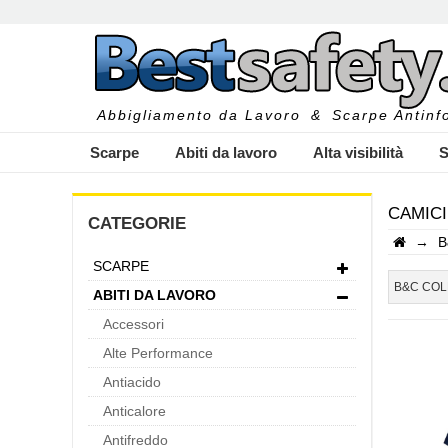
Abbigliamento da Lavoro
&
Scarpe Antinfo
Scarpe
Abiti da lavoro
Alta visibilità
S
CAMICI
CATEGORIE
→
B
SCARPE
I
B&C COL
ABITI DA LAVORO
Accessori
Alte Performance
Antiacido
Anticalore
Antifreddo