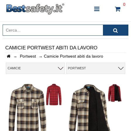
0
CAMICIE PORTWEST ABITI DA LAVORO
→
Portwest
→
Camicie Portwest abiti da lavoro
INSERISCI IL NOME DEL PRODOTTO CHE STAI
CERCANDO
CAMICIE
PORTWEST
CHIUDI RICERCA