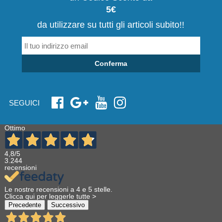
5€
da utilizzare su tutti gli articoli subito!!
Conferma
SEGUICI
Ottimo
4,8
/5
3.244
recensioni
Le nostre recensioni a 4 e 5 stelle.
Clicca qui per leggerle tutte >
Precedente
Successivo