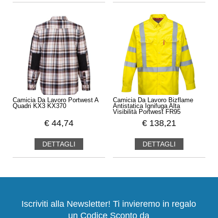
Camicia Da Lavoro Portwest A
Camicia Da Lavoro Bizflame
Quadri KX3 KX370
Antistatica Ignifuga Alta
Visibilità Portwest FR95
€
44,74
€
138,21
DETTAGLI
DETTAGLI
Iscriviti alla Newsletter! Ti invieremo in regalo
un Codice Sconto da