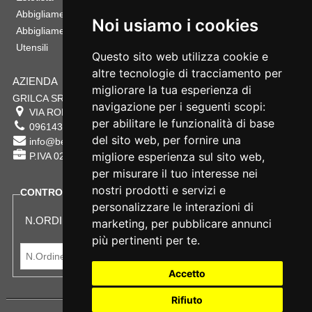
Abbigliamento Sportivo
Noi usiamo i cookies
Abbigliamento Bambino
Utensili
Questo sito web utilizza cookie e
altre tecnologie di tracciamento per
AZIENDA
migliorare la tua esperienza di
GRILCA SRL
navigazione per i seguenti scopi:
VIA ROMA 180 88054
SERSALE
,
CZ
per abilitare le funzionalità di base
0961432177
del sito web
,
per fornire una
info@bestsafety.it
migliore esperienza sul sito web
,
P.IVA 02342180797
per misurare il tuo interesse nei
nostri prodotti e servizi e
CONTROLLA LO STATO DEL TUO ORDINE
personalizzare le interazioni di
N.ORDINE:
marketing
,
per pubblicare annunci
più pertinenti per te
.
Accetto
Rifiuto