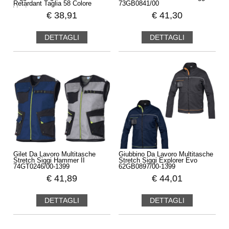
Retardant Taglia 58 Colore
73GB0841/00
Verde
€
38,91
€
41,30
DETTAGLI
DETTAGLI
Gilet Da Lavoro Multitasche
Giubbino Da Lavoro Multitasche
Stretch Siggi Hammer II
Stretch Siggi Explorer Evo
74GT0246/00-1399
62GB0897/00-1399
€
41,89
€
44,01
DETTAGLI
DETTAGLI