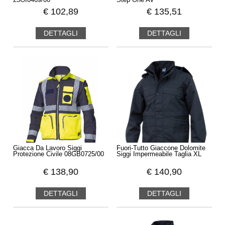
25GI0469/00
Step One AV
€
102,89
€
135,51
DETTAGLI
DETTAGLI
Giacca Da Lavoro Siggi
Fuori-Tutto Giaccone Dolomite
Protezione Civile 08GB0725/00
Siggi Impermeabile Taglia XL
€
138,90
€
140,90
DETTAGLI
DETTAGLI