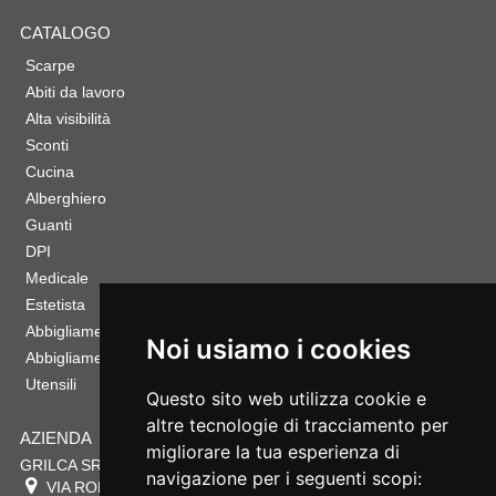
CATALOGO
Scarpe
Abiti da lavoro
Alta visibilità
Sconti
Cucina
Alberghiero
Guanti
DPI
Medicale
Estetista
Abbigliamento Sportivo
Noi usiamo i cookies
Abbigliamento Bambino
Utensili
Questo sito web utilizza cookie e
altre tecnologie di tracciamento per
AZIENDA
migliorare la tua esperienza di
GRILCA SRL
navigazione per i seguenti scopi:
VIA ROMA 180 88054
SERSALE
,
CZ