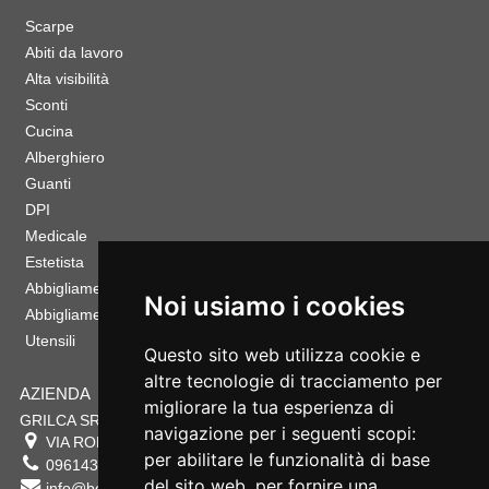
Scarpe
Abiti da lavoro
Alta visibilità
Sconti
Cucina
Alberghiero
Guanti
DPI
Medicale
Estetista
Abbigliamento Sportivo
Noi usiamo i cookies
Abbigliamento Bambino
Utensili
Questo sito web utilizza cookie e
altre tecnologie di tracciamento per
AZIENDA
migliorare la tua esperienza di
GRILCA SRL
navigazione per i seguenti scopi:
VIA ROMA 180 88054
SERSALE
,
CZ
per abilitare le funzionalità di base
0961432177
del sito web
,
per fornire una
info@bestsafety.it