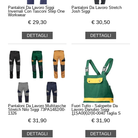
Pantaloni Da Lavoro Siggi
Pantaloni Da Lavoro Stretch
Invernali Con Tasconi Step One
Josh Siggi
Workwear
€
29,30
€
30,50
DETTAGLI
DETTAGLI
Pantaloni Da Lavoro Multitasche
Fuori Tutto - Salopette Da
Stretch Nilo Siggi 73PA1482/00-
Lavoro Danubio Siggi
1326
11SA0002/00-0040 Taglia S
Colore Verde
€
31,90
€
31,90
DETTAGLI
DETTAGLI