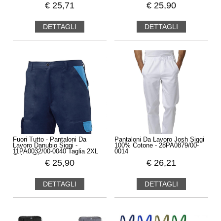
€
25,71
€
25,90
DETTAGLI
DETTAGLI
Fuori Tutto - Pantaloni Da
Pantaloni Da Lavoro Josh Siggi
Lavoro Danubio Siggi -
100% Cotone - 28PA0879/00-
11PA0032/00-0040 Taglia 2XL
0014
Colore Blu
€
25,90
€
26,21
DETTAGLI
DETTAGLI