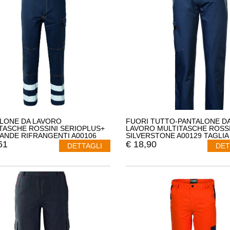
LONE DA LAVORO
FUORI TUTTO-PANTALONE D
TASCHE ROSSINI SERIOPLUS+
LAVORO MULTITASCHE ROSSI
ANDE RIFRANGENTI A00106
SILVERSTONE A00129 TAGLIA
COLORE GRIGIO
61
€
18,90
DETTAGLI
DET