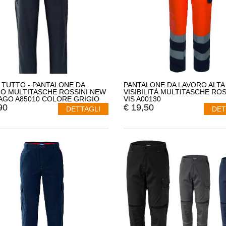
 TUTTO - PANTALONE DA
PANTALONE DA LAVORO ALTA
O MULTITASCHE ROSSINI NEW
VISIBILITÀ MULTITASCHE ROSS
AGO A85010 COLORE GRIGIO
VIS A00130
A M
90
€
19,50
DETTAGLI
DET