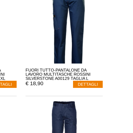
A
FUORI TUTTO-PANTALONE DA
NI
LAVORO MULTITASCHE ROSSINI
 XL
SILVERSTONE A00129 TAGLIA L
COLORE NERO
€
18,90
TAGLI
DETTAGLI