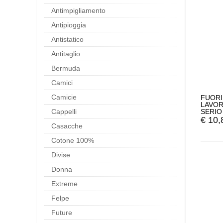
Antimpigliamento
Antipioggia
Antistatico
Antitaglio
Bermuda
Camici
Camicie
FUORI
LAVOR
Cappelli
SERIO
BIANC
€
10,
Casacche
Cotone 100%
Divise
Donna
Extreme
Felpe
Future