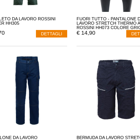
ETO DA LAVORO ROSSINI
FUORI TUTTO - PANTALONE 
ER HH305
LAVORO STRETCH THERMO A
ROSSINI HH073 COLORE GRI
ANTRACITE TAGLIA S/M
70
€
14,90
DETTAGLI
DET
LONE DA LAVORO
BERMUDA DA LAVORO STRET