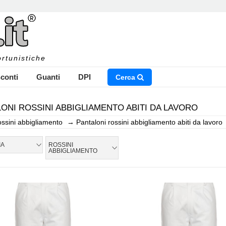
rtunistiche
conti
Guanti
DPI
Cerca
ONI ROSSINI ABBIGLIAMENTO ABITI DA LAVORO
ossini abbigliamento
→
Pantaloni rossini abbigliamento abiti da lavoro
NSERISCI IL NOME DEL PRODOTTO CHE STAI CERCAN
IA
ROSSINI
ABBIGLIAMENTO
CHIUDI RICERCA