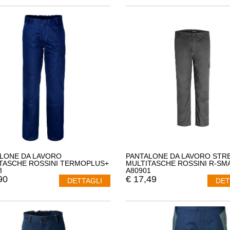
LONE DA LAVORO
PANTALONE DA LAVORO STR
TASCHE ROSSINI TERMOPLUS+
MULTITASCHE ROSSINI R-SM
8
A80901
90
€
17,49
DETTAGLI
DET