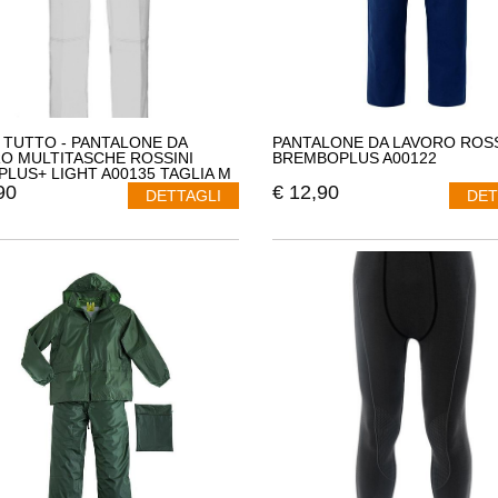
 TUTTO - PANTALONE DA
PANTALONE DA LAVORO ROSS
O MULTITASCHE ROSSINI
BREMBOPLUS A00122
PLUS+ LIGHT A00135 TAGLIA M
RE NERO
90
€
12,90
DETTAGLI
DET