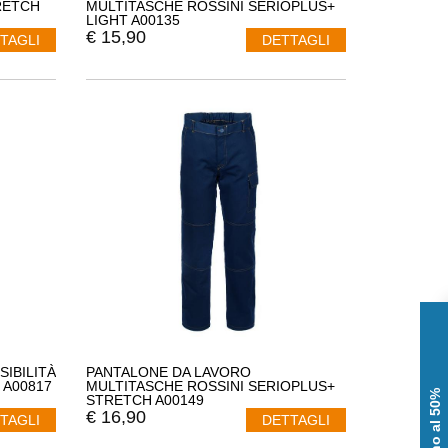
RETCH
MULTITASCHE ROSSINI SERIOPLUS+
LIGHT A00135
€
15,90
TAGLI
DETTAGLI
SIBILITÀ
PANTALONE DA LAVORO
 A00817
MULTITASCHE ROSSINI SERIOPLUS+
STRETCH A00149
€
16,90
TAGLI
DETTAGLI