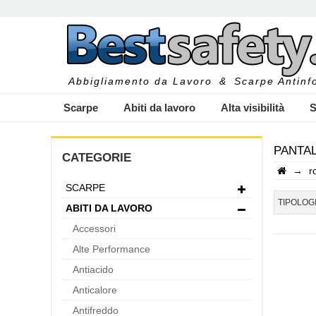
Abbigliamento da Lavoro
&
Scarpe Antinfo
Scarpe
Abiti da lavoro
Alta visibilità
S
PANTAL
CATEGORIE
→
r
SCARPE
I
TIPOLOG
ABITI DA LAVORO
Accessori
Alte Performance
Antiacido
Anticalore
Antifreddo