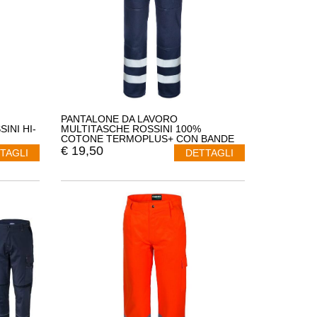
PANTALONE DA LAVORO
INI HI-
MULTITASCHE ROSSINI 100%
COTONE TERMOPLUS+ CON BANDE
RIFRANGENTI A00133
€
19,50
TAGLI
DETTAGLI