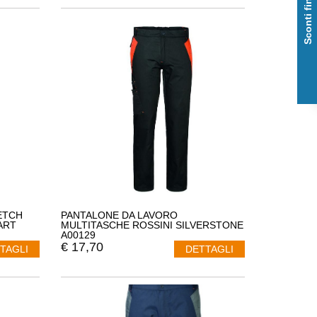
Sconti fino al 50%
ETCH
PANTALONE DA LAVORO
ART
MULTITASCHE ROSSINI SILVERSTONE
A00129
€
17,70
TAGLI
DETTAGLI