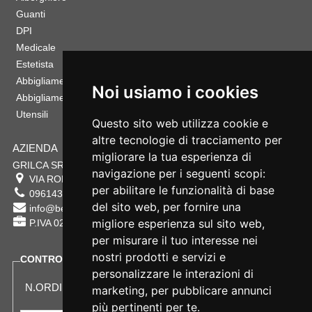
Guanti
DPI
Medicale
Estetista
Abbigliamento Sportivo
Noi usiamo i cookies
Abbigliamento Bambino
Utensili
Questo sito web utilizza cookie e
altre tecnologie di tracciamento per
AZIENDA
migliorare la tua esperienza di
GRILCA SRL
navigazione per i seguenti scopi:
VIA ROMA 180 88054
SERSALE
,
CZ
per abilitare le funzionalità di base
0961432177
del sito web
,
per fornire una
info@bestsafety.it
migliore esperienza sul sito web
,
P.IVA 02342180797
per misurare il tuo interesse nei
nostri prodotti e servizi e
CONTROLLA LO STATO DEL TUO ORDINE
personalizzare le interazioni di
N.ORDINE:
marketing
,
per pubblicare annunci
più pertinenti per te
.