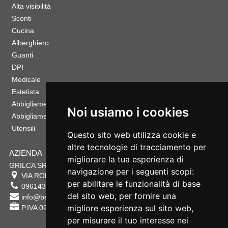
Alta visibilità
Sconti
Cucina
Alberghiero
Guanti
DPI
Medicale
Estetista
Abbigliamento Sportivo
Noi usiamo i cookies
Abbigliamento Bambino
Utensili
Questo sito web utilizza cookie e
altre tecnologie di tracciamento per
AZIENDA
migliorare la tua esperienza di
GRILCA SRL
navigazione per i seguenti scopi:
VIA ROMA 180 88054
SERSALE
,
CZ
per abilitare le funzionalità di base
0961432177
del sito web
,
per fornire una
info@bestsafety.it
migliore esperienza sul sito web
,
P.IVA 02342180797
per misurare il tuo interesse nei