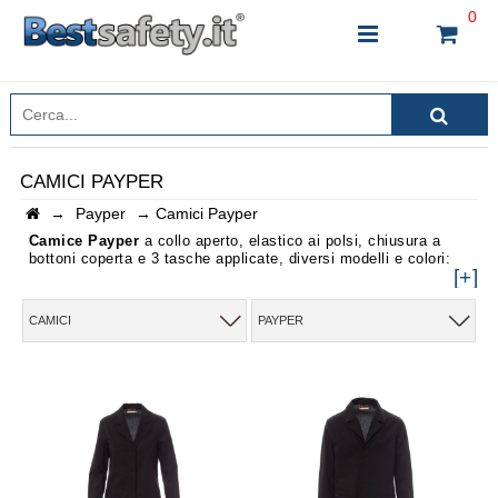
0
CAMICI PAYPER
→
Payper
→
Camici Payper
INSERISCI IL NOME DEL PRODOTTO CHE STAI
CERCANDO
Camice Payper
a collo aperto, elastico ai polsi, chiusura a
bottoni coperta e 3 tasche applicate, diversi modelli e colori:
[+]
CAMICI
PAYPER
CHIUDI RICERCA