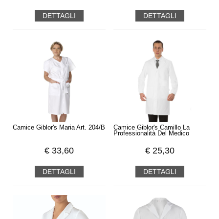
perfetta per chi cerca un prodotto di alta qualità, comodo ed
DETTAGLI
DETTAGLI
elegante.
Affidati all'esperienza e alla professionalità di
Giblor's per il tuo abbigliamento sanitario
.
Camice Giblor's Maria Art. 204/B
Camice Giblor's Camillo La
Professionalità Del Medico
€
33,60
€
25,30
DETTAGLI
DETTAGLI