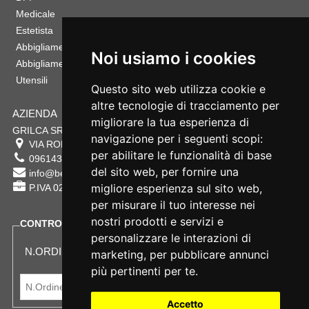
Medicale
Estetista
Abbigliamento Sportivo
Noi usiamo i cookies
Abbigliamento Bambino
Utensili
Questo sito web utilizza cookie e
altre tecnologie di tracciamento per
AZIENDA
migliorare la tua esperienza di
GRILCA SRL
navigazione per i seguenti scopi:
VIA ROMA 180 88054
SERSALE
,
CZ
per abilitare le funzionalità di base
0961432177
del sito web
,
per fornire una
info@bestsafety.it
migliore esperienza sul sito web
,
P.IVA 02342180797
per misurare il tuo interesse nei
nostri prodotti e servizi e
CONTROLLA LO STATO DEL TUO ORDINE
personalizzare le interazioni di
N.ORDINE:
marketing
,
per pubblicare annunci
più pertinenti per te
.
Accetto