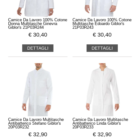
Camice Da Lavoro 100% Cotone
Camice Da Lavoro 100% Cotone
Donna Multitasche Ginevra
Multitasche Edoardo Giblor's
Giblor's 21P03R244
21P03R243
€
30,40
€
30,40
DETTAGLI
DETTAGLI
Camice Da Lavoro Multitasche
Camice Da Lavoro Multitasche
Antibatterico Stefano Giblor's
Antibatterico Linda Giblor's
20P03R232
20P03R233
€
32,90
€
32,90