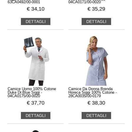
63CA0492/00-0001
04CA0171/00-0020
€
34,10
€
35,29
DETTAGLI
DETTAGLI
Camice Uomo 100% Cotone
Camice Da Donna Brenda
Duke Dr.Blue Siggi -
Horeca Siggi 100% Cotone -
04CA0175/00-0020
28CA0035/00-0179
€
37,70
€
38,30
DETTAGLI
DETTAGLI