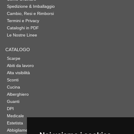
Spedizione & Imballaggio
Cambio, Resi e Rimborsi
Termini e Privacy
Cataloghi in PDF
Le Nostre Linee
CATALOGO
Scarpe
Abiti da lavoro
Alta visibilità
Sconti
Cucina
Alberghiero
Guanti
DPI
Medicale
Estetista
Abbigliamento Sportivo