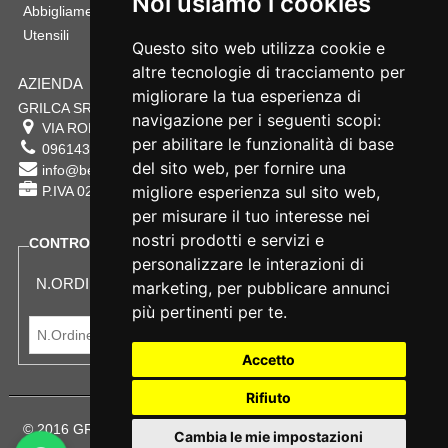
Noi usiamo i cookies
Abbigliamento Bambino
Utensili
Questo sito web utilizza cookie e
altre tecnologie di tracciamento per
AZIENDA
migliorare la tua esperienza di
GRILCA SRL
navigazione per i seguenti scopi:
VIA ROMA 180 88054
SERSALE
,
CZ
per abilitare le funzionalità di base
0961432177
del sito web
,
per fornire una
info@bestsafety.it
migliore esperienza sul sito web
,
P.IVA 02342180797
per misurare il tuo interesse nei
nostri prodotti e servizi e
CONTROLLA LO STATO DEL TUO ORDINE
personalizzare le interazioni di
N.ORDINE:
marketing
,
per pubblicare annunci
più pertinenti per te
.
Accetto
Rifiuto
© 2016 GRILCA SRL Sede Legale: VIA ROMA 180 - SERSALE -
Cambia le mie impostazioni