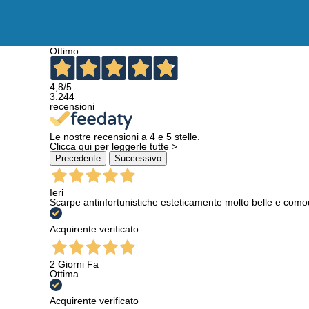
Ottimo
4,8
/5
3.244
recensioni
Le nostre recensioni a 4 e 5 stelle.
Clicca qui per leggerle tutte >
Precedente
Successivo
Ieri
Scarpe antinfortunistiche esteticamente molto belle e como
Acquirente verificato
2 Giorni Fa
Ottima
Acquirente verificato