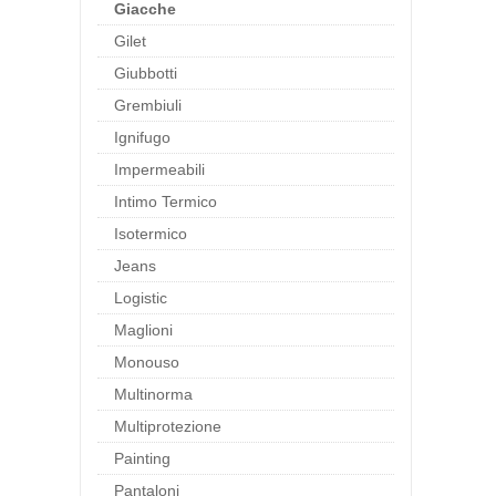
Giacche
Gilet
Giubbotti
Grembiuli
Ignifugo
Impermeabili
Intimo Termico
Isotermico
Jeans
Logistic
Maglioni
Monouso
Multinorma
Multiprotezione
Painting
Pantaloni