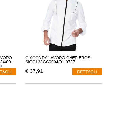
AVORO
GIACCA DA LAVORO CHEF EROS
84/00-
SIGGI 28GC0004/01-0757
O
€
37,91
TAGLI
DETTAGLI