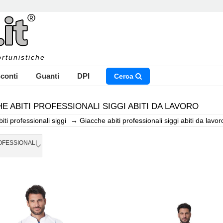
rtunistiche
conti
Guanti
DPI
Cerca
E ABITI PROFESSIONALI SIGGI ABITI DA LAVORO
biti professionali siggi
→
Giacche abiti professionali siggi abiti da lavor
NSERISCI IL NOME DEL PRODOTTO CHE STAI CERCAN
OFESSIONALI
CHIUDI RICERCA