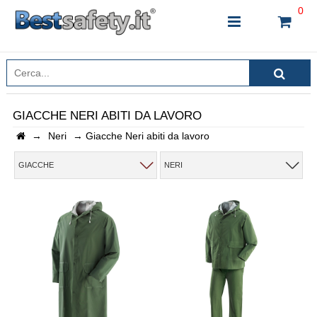
0
GIACCHE NERI ABITI DA LAVORO
→
Neri
→
Giacche Neri abiti da lavoro
INSERISCI IL NOME DEL PRODOTTO CHE STAI
CERCANDO
GIACCHE
NERI
CHIUDI RICERCA