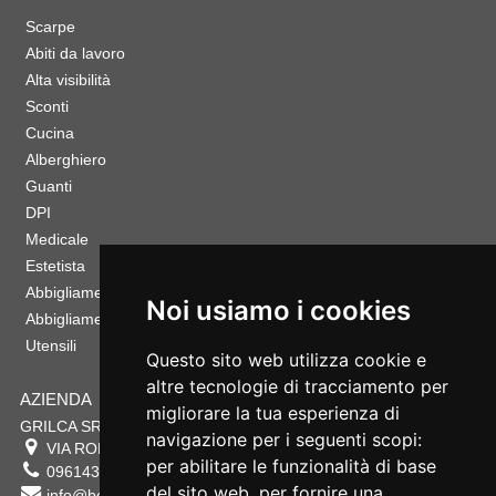
Scarpe
Abiti da lavoro
Alta visibilità
Sconti
Cucina
Alberghiero
Guanti
DPI
Medicale
Estetista
Abbigliamento Sportivo
Noi usiamo i cookies
Abbigliamento Bambino
Utensili
Questo sito web utilizza cookie e
altre tecnologie di tracciamento per
AZIENDA
migliorare la tua esperienza di
GRILCA SRL
navigazione per i seguenti scopi:
VIA ROMA 180 88054
SERSALE
,
CZ
per abilitare le funzionalità di base
0961432177
del sito web
,
per fornire una
info@bestsafety.it