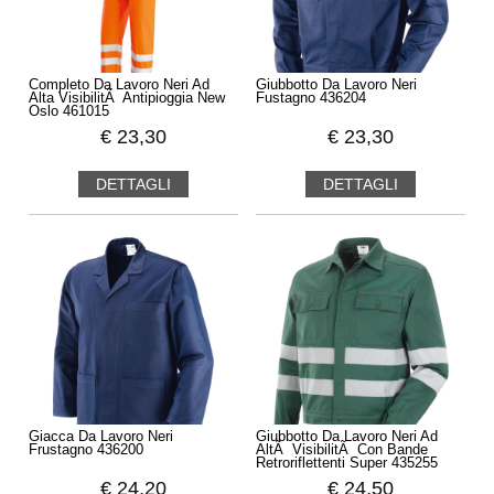
Completo Da Lavoro Neri Ad
Giubbotto Da Lavoro Neri
Alta VisibilitÃ Antipioggia New
Fustagno 436204
Oslo 461015
€
23,30
€
23,30
DETTAGLI
DETTAGLI
Giacca Da Lavoro Neri
Giubbotto Da Lavoro Neri Ad
Frustagno 436200
AltÃ VisibilitÃ Con Bande
Retroriflettenti Super 435255
€
24,20
€
24,50