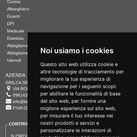
Cucina
Alberghiero
Guanti
DPI
Medicale
Estetista
Abbigliamento Sportivo
Noi usiamo i cookies
Abbigliamento Bambino
Utensili
Questo sito web utilizza cookie e
altre tecnologie di tracciamento per
AZIENDA
migliorare la tua esperienza di
GRILCA SRL
navigazione per i seguenti scopi:
VIA ROMA 180 88054
SERSALE
,
CZ
per abilitare le funzionalità di base
0961432177
del sito web
,
per fornire una
info@bestsafety.it
migliore esperienza sul sito web
,
P.IVA 02342180797
per misurare il tuo interesse nei
nostri prodotti e servizi e
CONTROLLA LO STATO DEL TUO ORDINE
personalizzare le interazioni di
N.ORDINE: