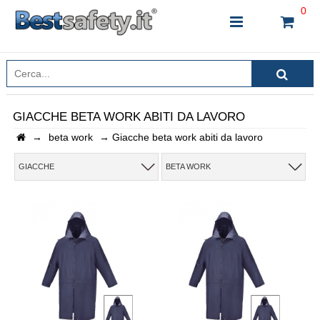
0
GIACCHE BETA WORK ABITI DA LAVORO
→
beta work
→
Giacche beta work abiti da lavoro
INSERISCI IL NOME DEL PRODOTTO CHE STAI
CERCANDO
GIACCHE
BETA WORK
CHIUDI RICERCA