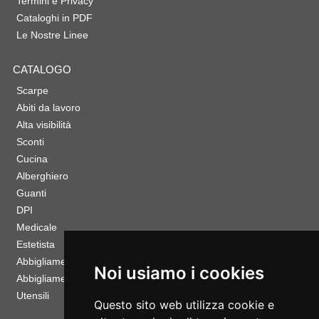
Termini e Privacy
Cataloghi in PDF
Le Nostre Linee
CATALOGO
Scarpe
Abiti da lavoro
Alta visibilità
Sconti
Cucina
Alberghiero
Guanti
DPI
Medicale
Estetista
Abbigliamento Sportivo
Noi usiamo i cookies
Abbigliamento Bambino
Utensili
Questo sito web utilizza cookie e