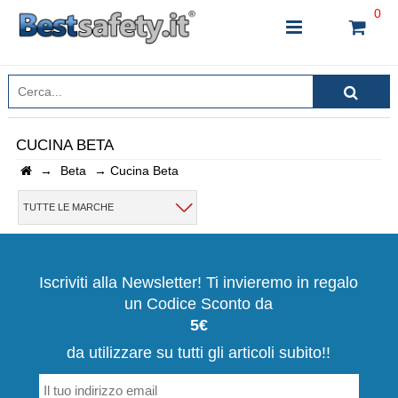
0
CUCINA BETA
→
Beta
→
Cucina Beta
INSERISCI IL NOME DEL PRODOTTO CHE STAI
CERCANDO
TUTTE LE MARCHE
CHIUDI RICERCA
Iscriviti alla Newsletter! Ti invieremo in regalo
un Codice Sconto da
5€
da utilizzare su tutti gli articoli subito!!