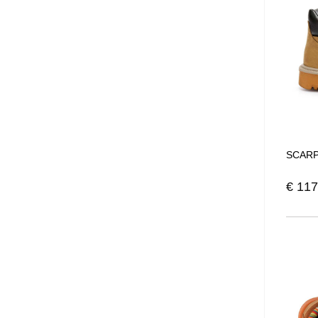
moderni 
simile ad
Dike
elab
-
Lady D
-
Jumper
-
Summit
-
Raving
-
Brave
-
Glider
SCARP
-
Agilty
-
Digger
€
117
Dike: Sc
-La categ
perchè of
Le scarpe
passione