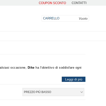
COUPON SCONTO
CONTATTI
Vuoto
CARRELLO
DO
ualsiasi occasione,
Dike
ha l'obiettivo di soddisfare ogni
sicurezza
e
protezione
sul posto di lavoro.
Leggi di più
sul posto di lavoro?
"
PREZZO PIÙ BASSO
e?
La sua bellezza può piacere?
"