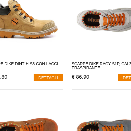
e contemporanei
,
adatti ad ogni richiesta
di chi le andrà ad indossare. 
 una scarpa sportiva
, ma nello stesso tempo ha uno
stile elegante
.
ora diverse categorie di scarpa antinfortunistica
:
E DIKE DINT H S3 CON LACCI
SCARPE DIKE RACY S1P, CAL
TRASPIRANTE
,80
€
86,90
DETTAGLI
DET
arpe antinfortunistiche per donna
oria
Lady D
: viene creata attraverso la passione
, la passione è l'obbi
fre al cliente una
qualità eccezionale creando un tessuto pieno di creati
 antinfortunistiche per donna sono state
create con arte
,
progettando mo
. Si utilizzano
colori naturali
, si progettano disegni pieni di colore su un