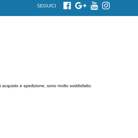
SEGUICI
delli che si mescolano con fantasia, con comodità, con
tività. Perchè lavorare con creatività assicura la
. In questa categoria ci si concentra sulla qualità e
r comfort al lavoratore e a chi indossa le scarpe
eriale, utilizzato per realizzare una scarpa risulta buono
n prodotto buono ed efficiente.
i acquisto e spedizione, sono molto soddisfatto.
 richiesti dalla società contemporanea e da ogni singolo
 ogni necessità richiesta
.