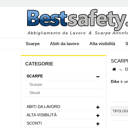
Abbigliamento da Lavoro
&
Scarpe Antinfo
Scarpe
Abiti da lavoro
Alta visibilità
S
SCARPE
CATEGORIE
→
D
SCARPE
I
Dike
è u
Scarpe
esigenza 
Stivali
Dike
int
"
Il modell
ABITI DA LAVORO
"
Il model
TIPOLOG
ALTA VISIBILITÀ
"
E' garan
SCONTI
"
Il modell