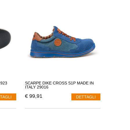
e garantire i seguenti punti:
dità e comfort nel momento in cui vengono indossate;
n pesantezza possono essere utili per chi le indossa per
e
garantisce la massima qualità, il
materiale utilizzato è di
 prodotto ha la massima qualità
.
o al cliente la
sicurezza e protezione
sul posto di lavoro.
un modello di
calzatura comodo
,
flessibile
,
resistente
,
a fantasia è un elemento importante per
Dike
, creano con
4923
SCARPE DIKE CROSS S1P MADE IN
TA'
, rendendo il prodotto, unico, originale ed eccezionale.
ITALY 29016
a possono avere fascino.
€
99,91
TAGLI
DETTAGLI
ta, accogliendo così ogni punto di vista positivo e
,
originale
ed
eccezionale
,
lo stile Dike è colore
il
a l'intera creazione dei modelli, oltre alla qualità. Ogni
dello di scarpa antinfortunistica
,
progettando nuovi stili
: