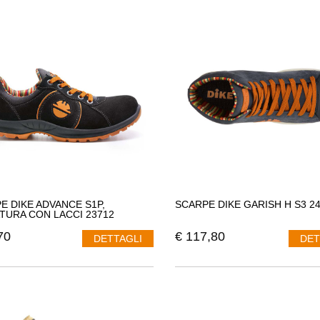
a
Dike
, nel momento della creazione e progettazione dei suoi modelli vuol
 e comfort
dei suoi prodotti
 antinfortunistiche
Dike
, offrono al cliente-lavoratore la massima como
 scarpe antinfortunistiche che garantiscono la massima leggerezza e no
 di lavoro.
Vengono fabbricate nel nostro paese
e
lavorate a mano
.
Dik
tà eccezionale
, anche il
tessuto viene lavorato in modo artigianale
,
ogni
tta, crea ed elabora modelli di scarpa antinfortunistica che garantiscon
nte-lavoratore che acquista
Dike
ha la massima sicurezza di indossare 
con
tessuto adatto ad ogni esigenza
.
a
Dike
,
ama progettare e creare con passione ma anche con fantasia
, l
E DIKE ADVANCE S1P,
SCARPE DIKE GARISH H S3 2
 e amore e mescolano due elementi fondamentali:
QUALITA'
e
CREATIVI
TURA CON LACCI 23712
egge chi lavora e dimostra che la comodità, la protezione e la sicurezz
70
€
117,80
DETTAGLI
DET
ante per
Dike
guardare e osservare, ciò che la contemporaneità ci presen
r ogni persona.
 antinfortunistiche
Dike
,
offrono uno STILE
:
raro
,
inconfondibile
,
unico
l'elemento che "governa" l'intera azienda
Dike
, sul colore è organizzat
 una creazione, un colore e una fantasia,
si allontanano dal classico mo