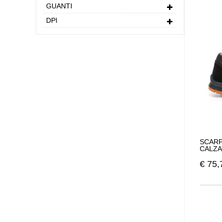
L'aziend
GUANTI
-
Qualità
DPI
-
Comodità
-
Bellezza 
Le scarpe
indossare
molte ore
una quali
Dike
proge
Ogni clie
sicuro
e 
L'aziend
SCARP
fantasia
CALZA
Dike
prot
€
75,
E' import
adatto pe
Le scarpe
COLORE è 
scarpa ha