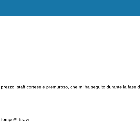
espressione della passione
.
etta con creatività
, la creatività forma ed elabora una scarpa Dike, mo
 e protezione, per la
Dike,
queste caratteristiche sono una forma di crea
ione di scarpe perfette, uniche ed originali.
oria Digger
:
Dike
vuole creare un modello buono
,
garantito e di qualità
cienza di una scarpa.
Quando un materiale è buono, può favorire il maggio
unistiche per molte ore
. L'efficienza di un prodotto si nota quando un mat
tà.
uesta categoria che
Dike
dimostra la sua volontà di offrire al cliente, u
n prezzo, staff cortese e premuroso, che mi ha seguito durante la fase d
 creare, progettare, riportare nella scarpa tutte le esigenze e i bisogni
e scarpe antinfortunistiche
Dike
sono garantite al 100% e rappresentano
 tempo!!! Bravi