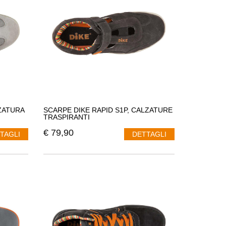
La forma che la
Dike
crea è una
forma casual
,
modello
ZATURA
SCARPE DIKE RAPID S1P, CALZATURE
TRASPIRANTI
€
79,90
TAGLI
DETTAGLI
ettivo del modello di scarpa femminile per
Dike
,
vità e fantasia
.
delli pieni di colore, arte, fantasia, amore, natura e
 tessuto colorato.
Colori vivi
,
disegni che rappresentano la