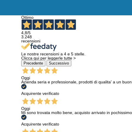
massima 
Dike
prog
Ottimo
sicurezza
progettaz
4,8
/5
3.248
recensioni
-
La categ
sull'effi
Le nostre recensioni a 4 e 5 stelle.
antinfort
Clicca qui per leggerle tutte >
Precedente
Successivo
e di quali
Ed è in q
Oggi
Azienda seria e professionale, prodotti di qualita' a un buo
Dike
vuole
cliente.
L
Acquirente verificato
VIDEO
Oggi
Mi sono trovata molto bene, acquisto arrivato in pochissimo
Acquirente verificato