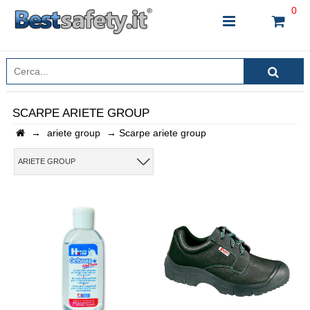
0
SCARPE ARIETE GROUP
→
ariete group
→
Scarpe ariete group
INSERISCI IL NOME DEL PRODOTTO CHE STAI
CERCANDO
ARIETE GROUP
CHIUDI RICERCA