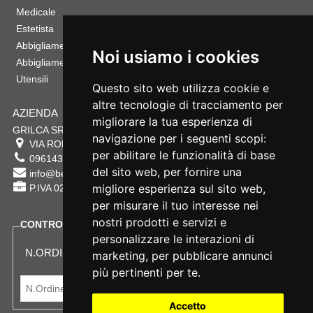
Medicale
Estetista
Abbigliamento Sportivo
Noi usiamo i cookies
Abbigliamento Bambino
Utensili
Questo sito web utilizza cookie e
altre tecnologie di tracciamento per
AZIENDA
migliorare la tua esperienza di
GRILCA SRL
navigazione per i seguenti scopi:
VIA ROMA 180 88054
SERSALE
,
CZ
per abilitare le funzionalità di base
0961432177
del sito web
,
per fornire una
info@bestsafety.it
migliore esperienza sul sito web
,
P.IVA 02342180797
per misurare il tuo interesse nei
nostri prodotti e servizi e
CONTROLLA LO STATO DEL TUO ORDINE
personalizzare le interazioni di
N.ORDINE:
marketing
,
per pubblicare annunci
più pertinenti per te
.
Accetto