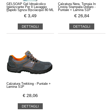
GELSOAP Gel Idroalcolico
Calzatura Nera, Tomaia In
Igienizzante Per Il Lavaggio
Crosta Stampata Dollaro -
Rapido Senza Risciacquo 80 ML
Puntale + Lamina S1P
Formato Tascabile
€
3,49
€
26,84
DETTAGLI
DETTAGLI
Calzatura Trekking - Puntale +
Lamina S1P
€
28,06
DETTAGLI