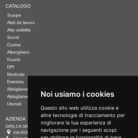
CATALOGO
Scarpe
Abiti da lavoro
Alta visibilità
Sconti
Cucina
Alberghiero
Guanti
DPI
Medicale
Estetista
Abbigliamento Sportivo
Noi usiamo i cookies
Abbigliamento Bambino
Utensili
Questo sito web utilizza cookie e
altre tecnologie di tracciamento per
AZIENDA
migliorare la tua esperienza di
GRILCA SRL
navigazione per i seguenti scopi:
VIA ROMA 180 88054
SERSALE
,
CZ
per abilitare le funzionalità di base