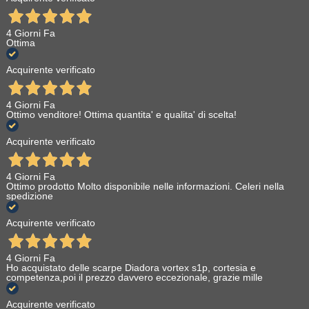
alle norme di sicurezza internazionali, comodi da indossare e
personalizzabili con accessori, i caschetti ed elmetti Akrobat
4 Giorni Fa
offrono una protezione efficace e un comfort duraturo durante
Ottima
le attività lavorative a rischio. Scegliere dispositivi di
Acquirente verificato
protezione individuale di qualità come quelli offerti da
Akrobat è fondamentale per garantire la sicurezza dei
lavoratori sul posto di lavoro.
4 Giorni Fa
Ottimo venditore! Ottima quantita' e qualita' di scelta!
Acquirente verificato
4 Giorni Fa
Ottimo prodotto Molto disponibile nelle informazioni. Celeri nella
spedizione
Acquirente verificato
4 Giorni Fa
Ho acquistato delle scarpe Diadora vortex s1p, cortesia e
competenza,poi il prezzo davvero eccezionale, grazie mille
Acquirente verificato