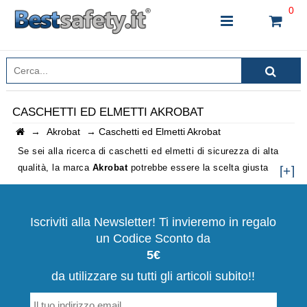
0
CASCHETTI ED ELMETTI AKROBAT
→
Akrobat
→
Caschetti ed Elmetti Akrobat
INSERISCI IL NOME DEL PRODOTTO CHE STAI
CERCANDO
Se sei alla ricerca di caschetti ed elmetti di sicurezza di alta
qualità, la marca
Akrobat
potrebbe essere la scelta giusta
[+]
per te.
Akrobat è un produttore riconosciuto a livello
internazionale per la produzione di dispositivi di protezione
CHIUDI RICERCA
individuale
, tra cui caschetti ed elmetti di sicurezza, che
Iscriviti alla Newsletter! Ti invieremo in regalo
offrono una protezione affidabile e comfort durante le attività
un Codice Sconto da
lavorative a rischio.
5€
da utilizzare su tutti gli articoli subito!!
La linea di caschetti ed elmetti di sicurezza Akrobat offre
diverse opzioni per adattarsi alle diverse esigenze dei