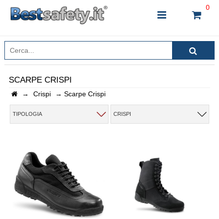
0
SCARPE CRISPI
→
Crispi
→
Scarpe Crispi
INSERISCI IL NOME DEL PRODOTTO CHE STAI
CERCANDO
TIPOLOGIA
CRISPI
CHIUDI RICERCA