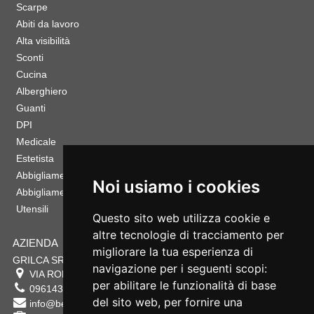
Scarpe
Abiti da lavoro
Alta visibilità
Sconti
Cucina
Alberghiero
Guanti
DPI
Medicale
Estetista
Abbigliamento Sportivo
Noi usiamo i cookies
Abbigliamento Bambino
Utensili
Questo sito web utilizza cookie e
altre tecnologie di tracciamento per
AZIENDA
migliorare la tua esperienza di
GRILCA SRL
navigazione per i seguenti scopi:
VIA ROMA 180 88054
SERSALE
,
CZ
per abilitare le funzionalità di base
0961432177
del sito web
,
per fornire una
info@bestsafety.it