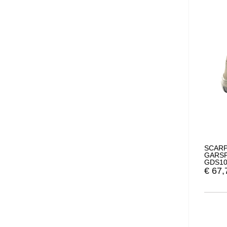
SCARP
GARSP
GDS10
€
67,