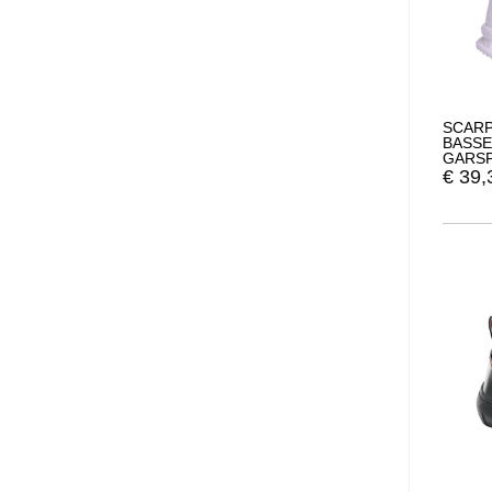
SCARP
BASSE
GARSP
GDS15
€
39,