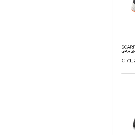
SCARP
GARSP
€
71,