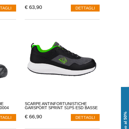
€
63,90
TAGLI
DETTAGLI
HE
SCARPE ANTINFORTUNISTICHE
0004
GARSPORT SPRINT S1PS ESD BASSE
€
66,90
TAGLI
DETTAGLI