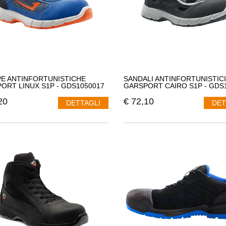
E ANTINFORTUNISTICHE
SANDALI ANTINFORTUNISTICI
ORT LINUX S1P - GDS1050017
GARSPORT CAIRO S1P - GDS
20
€
72,10
DETTAGLI
DET