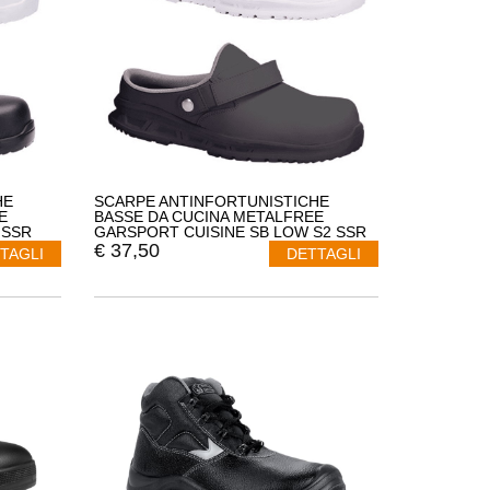
HE
SCARPE ANTINFORTUNISTICHE
E
BASSE DA CUCINA METALFREE
 SSR
GARSPORT CUISINE SB LOW S2 SSR
GDS1500020
€
37,50
TAGLI
DETTAGLI