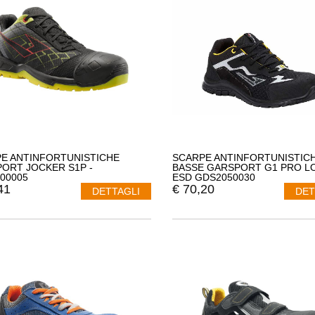
E ANTINFORTUNISTICHE
SCARPE ANTINFORTUNISTIC
ORT JOCKER S1P -
BASSE GARSPORT G1 PRO L
00005
ESD GDS2050030
41
€
70,20
DETTAGLI
DET