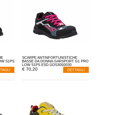
HE
SCARPE ANTINFORTUNISTICHE
OW S1PS
BASSE DA DONNA GARSPORT G1 PRO
LOW S1PS ESD GDS3050030
€
70,20
TAGLI
DETTAGLI