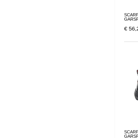
SCARP
GARSP
€
56,
SCARP
GARSP