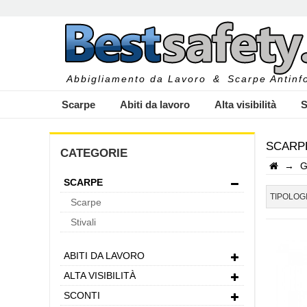
Abbigliamento da Lavoro
&
Scarpe Antinfo
Scarpe
Abiti da lavoro
Alta visibilità
S
SCARP
CATEGORIE
→
G
SCARPE
I
TIPOLOG
Scarpe
Stivali
ABITI DA LAVORO
ALTA VISIBILITÀ
SCONTI