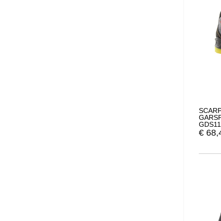
SCARP
GARSP
GDS11
€
68,