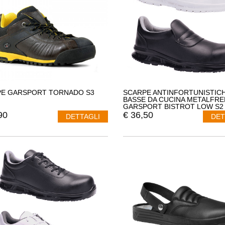
E GARSPORT TORNADO S3
SCARPE ANTINFORTUNISTIC
BASSE DA CUCINA METALFRE
GARSPORT BISTROT LOW S2
GDS1500019
90
€
36,50
DETTAGLI
DET