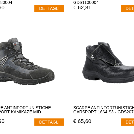
80004
GDS1100004
90
€
62,81
DETTAGLI
DET
E ANTINFORTUNISTICHE
SCARPE ANTINFORTUNISTIC
ORT KAMIKAZE MID
GARSPORT 1664 S3 - GDS207
90
€
65,60
DETTAGLI
DET