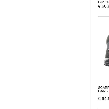
GDS20
€
60,
SCARP
GARSP
€
64,