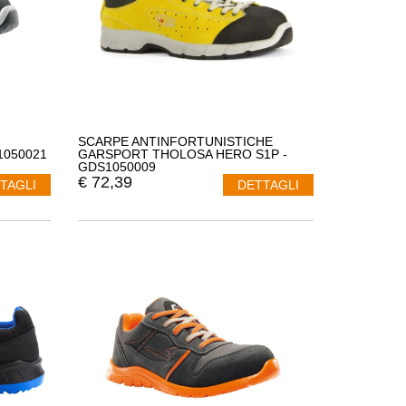
SCARPE ANTINFORTUNISTICHE
1050021
GARSPORT THOLOSA HERO S1P -
GDS1050009
€
72,39
TAGLI
DETTAGLI