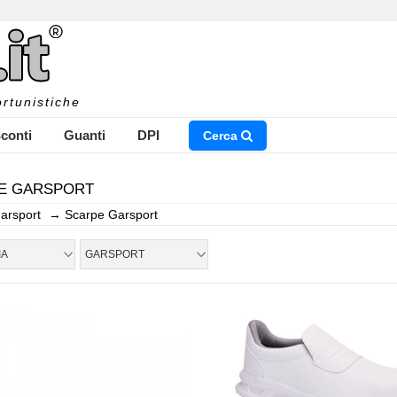
rtunistiche
conti
Guanti
DPI
Cerca
E GARSPORT
arsport
→
Scarpe Garsport
NSERISCI IL NOME DEL PRODOTTO CHE STAI CERCAN
IA
GARSPORT
CHIUDI RICERCA