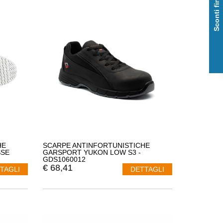
Sconti fino al 50%
HE
SCARPE ANTINFORTUNISTICHE
SSE
GARSPORT YUKON LOW S3 -
GDS1060012
€
68,41
TAGLI
DETTAGLI