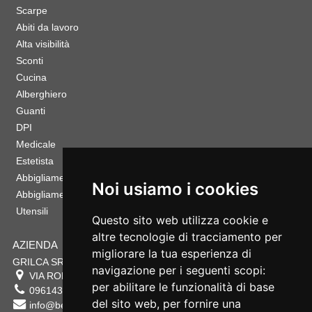
Scarpe
Abiti da lavoro
Alta visibilità
Sconti
Cucina
Alberghiero
Guanti
DPI
Medicale
Estetista
Abbigliamento Sportivo
Noi usiamo i cookies
Abbigliamento Bambino
Utensili
Questo sito web utilizza cookie e
altre tecnologie di tracciamento per
AZIENDA
migliorare la tua esperienza di
GRILCA SRL
navigazione per i seguenti scopi:
VIA ROMA 180 88054
SERSALE
,
CZ
per abilitare le funzionalità di base
0961432177
del sito web
,
per fornire una
info@bestsafety.it