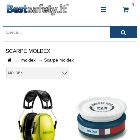
0
SCARPE MOLDEX
→
moldex
→
Scarpe moldex
INSERISCI IL NOME DEL PRODOTTO CHE STAI
CERCANDO
MOLDEX
CHIUDI RICERCA