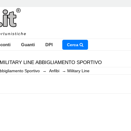
rtunistiche
conti
Guanti
DPI
Cerca
 MILITARY LINE ABBIGLIAMENTO SPORTIVO
bbigliamento Sportivo
→
Anfibi
→
Military Line
NSERISCI IL NOME DEL PRODOTTO CHE STAI CERCAN
CHIUDI RICERCA