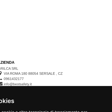
AZIENDA
RILCA SRL
VIA ROMA 180 88054
SERSALE
,
CZ
0961432177
info@bestsafety.it
P.IVA 02342180797
okies
CONTROLLA LO STATO DEL TUO ORDINE