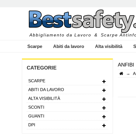
Abbigliamento da Lavoro
&
Scarpe Antinfo
Scarpe
Abiti da lavoro
Alta visibilità
S
ANFIBI
CATEGORIE
→
A
SCARPE
I
ABITI DA LAVORO
ALTA VISIBILITÀ
SCONTI
GUANTI
DPI