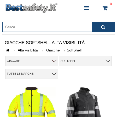
0
GIACCHE SOFTSHELL ALTA VISIBILITÀ
→
Alta visibilità
→
Giacche
→
SoftShell
INSERISCI IL NOME DEL PRODOTTO CHE STAI
CERCANDO
GIACCHE
SOFTSHELL
TUTTE LE MARCHE
CHIUDI RICERCA