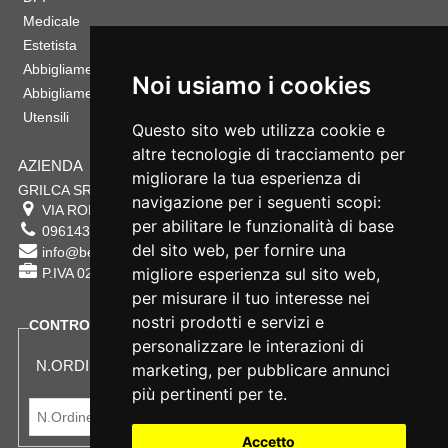
Medicale
Estetista
Abbigliamento Sportivo
Noi usiamo i cookies
Abbigliamento Bambino
Utensili
Questo sito web utilizza cookie e
altre tecnologie di tracciamento per
AZIENDA
migliorare la tua esperienza di
GRILCA SRL
navigazione per i seguenti scopi:
VIA ROMA 180 88054
SERSALE
,
CZ
per abilitare le funzionalità di base
0961432177
del sito web
,
per fornire una
info@bestsafety.it
migliore esperienza sul sito web
,
P.IVA 02342180797
per misurare il tuo interesse nei
nostri prodotti e servizi e
CONTROLLA LO STATO DEL TUO ORDINE
personalizzare le interazioni di
N.ORDINE:
marketing
,
per pubblicare annunci
più pertinenti per te
.
Accetto