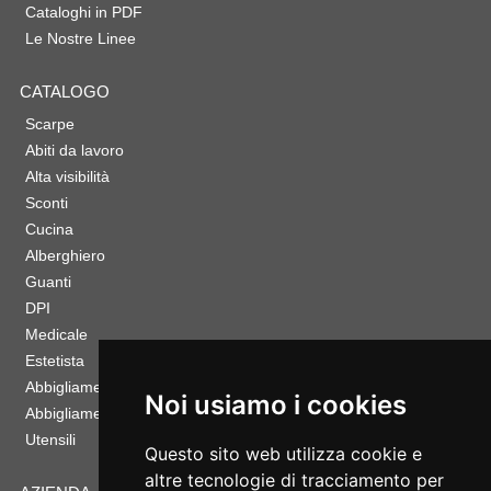
Cataloghi in PDF
Le Nostre Linee
CATALOGO
Scarpe
Abiti da lavoro
Alta visibilità
Sconti
Cucina
Alberghiero
Guanti
DPI
Medicale
Estetista
Abbigliamento Sportivo
Noi usiamo i cookies
Abbigliamento Bambino
Utensili
Questo sito web utilizza cookie e
altre tecnologie di tracciamento per