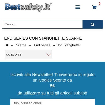
0
END SERIES CON STANGHETTE SCARPE
→
Scarpe
→
End Series
→
Con Stanghette
INSERISCI IL NOME DEL PRODOTTO CHE STAI
CERCANDO
CATEGORIE
CHIUDI RICERCA
Iscriviti alla Newsletter! Ti invieremo in regalo
un Codice Sconto da
5€
da utilizzare su tutti gli articoli subito!!