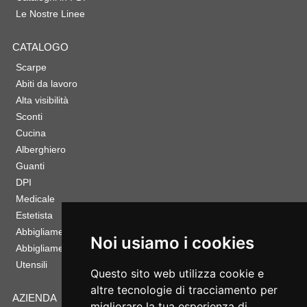
Le Nostre Linee
CATALOGO
Scarpe
Abiti da lavoro
Alta visibilità
Sconti
Cucina
Alberghiero
Guanti
DPI
Medicale
Estetista
Abbigliamento Sportivo
Noi usiamo i cookies
Abbigliamento Bambino
Utensili
Questo sito web utilizza cookie e
altre tecnologie di tracciamento per
AZIENDA
migliorare la tua esperienza di