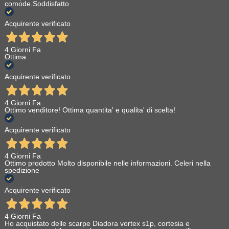
comode.Soddisfatto
Diversi modelli anche monouso di guanti in nitrile, i
guanti in
Acquirente verificato
Nitrile
hanno caratteristiche di resistenza meccanica
(soprattutto alla perforazione) e chimica, pur mantenendo
4 Giorni Fa
un’ottima elasticità, aspetto sempre molto apprezzato nei
Ottima
guanti monouso, in quanto conferisce sensibilità ed
ergonomia. I guanti in Nitrile sono dunque preferibili per quei
Acquirente verificato
lavori dove è necessaria una maggiore resistenza meccanica
e chimica, oltre a coloro che sono allergici alle proteine del
4 Giorni Fa
Ottimo venditore! Ottima quantita' e qualita' di scelta!
Lattice naturale. I guanti monouso in Nitrile sono anche utili
al contatto con svariate tipologie di alimenti e per questo
Acquirente verificato
sempre più spesso utilizzati per la manipolazione di prodotti
alimentari.
4 Giorni Fa
Ottimo prodotto Molto disponibile nelle informazioni. Celeri nella
spedizione
Acquirente verificato
4 Giorni Fa
Ho acquistato delle scarpe Diadora vortex s1p, cortesia e