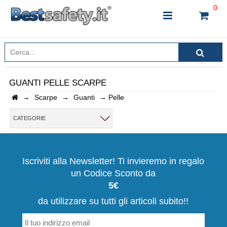
0
GUANTI PELLE SCARPE
→
Scarpe
→
Guanti
→
Pelle
INSERISCI IL NOME DEL PRODOTTO CHE STAI
CERCANDO
CATEGORIE
CHIUDI RICERCA
Iscriviti alla Newsletter! Ti invieremo in regalo
un Codice Sconto da
5€
da utilizzare su tutti gli articoli subito!!