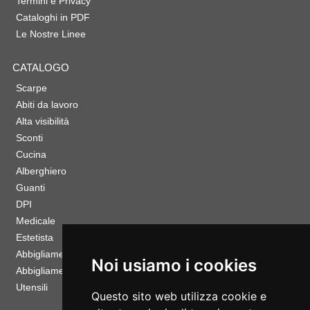
Termini e Privacy
Cataloghi in PDF
Le Nostre Linee
CATALOGO
Scarpe
Abiti da lavoro
Alta visibilità
Sconti
Cucina
Alberghiero
Guanti
DPI
Medicale
Estetista
Abbigliamento Sportivo
Noi usiamo i cookies
Abbigliamento Bambino
Utensili
Questo sito web utilizza cookie e