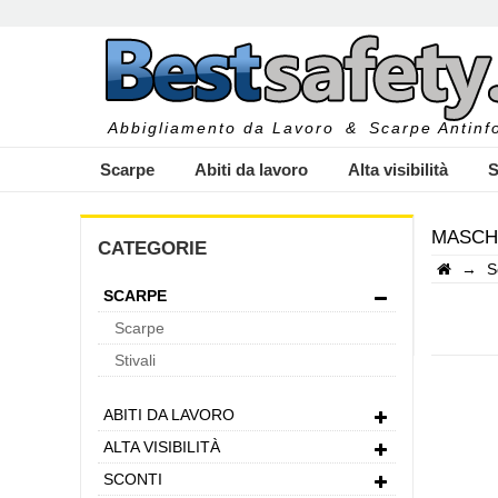
Abbigliamento da Lavoro
&
Scarpe Antinfo
Scarpe
Abiti da lavoro
Alta visibilità
S
MASCH
CATEGORIE
→
S
SCARPE
I
Scarpe
Stivali
ABITI DA LAVORO
ALTA VISIBILITÀ
SCONTI