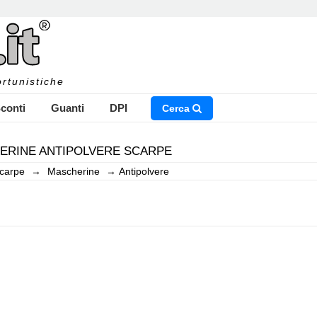
rtunistiche
conti
Guanti
DPI
Cerca
ERINE ANTIPOLVERE SCARPE
carpe
→
Mascherine
→
Antipolvere
NSERISCI IL NOME DEL PRODOTTO CHE STAI CERCAN
CHIUDI RICERCA