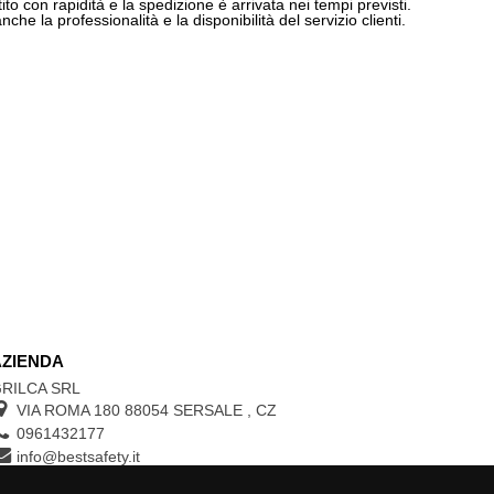
ito con rapidità e la spedizione è arrivata nei tempi previsti.
e la professionalità e la disponibilità del servizio clienti.
AZIENDA
RILCA SRL
VIA ROMA 180 88054
SERSALE
,
CZ
0961432177
info@bestsafety.it
P.IVA 02342180797