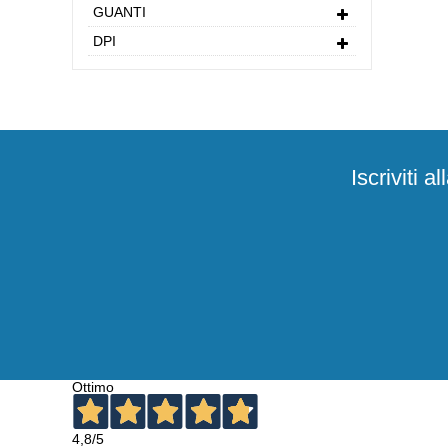
GUANTI
DPI
Iscriviti 
Ottimo
4,8
/5