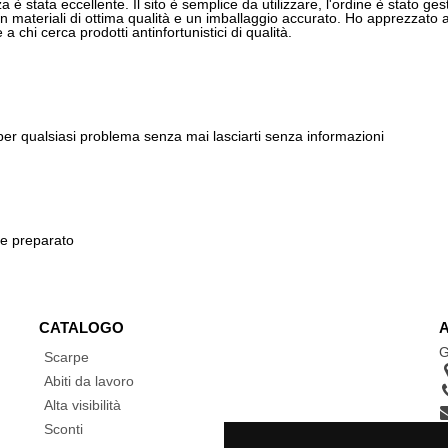
 è stata eccellente. Il sito è semplice da utilizzare, l'ordine è stato gest
 materiali di ottima qualità e un imballaggio accurato. Ho apprezzato anch
 chi cerca prodotti antinfortunistici di qualità.
 per qualsiasi problema senza mai lasciarti senza informazioni
 e preparato
CATALOGO
G
Scarpe
Abiti da lavoro
Alta visibilità
Sconti