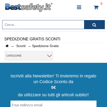
0
SPEDIZIONE GRATIS SCONTI
→
Sconti
→
Spedizione Gratis
INSERISCI IL NOME DEL PRODOTTO CHE STAI
CERCANDO
CATEGORIE
CHIUDI RICERCA
Iscriviti alla Newsletter! Ti invieremo in regalo
un Codice Sconto da
5€
da utilizzare su tutti gli articoli subito!!