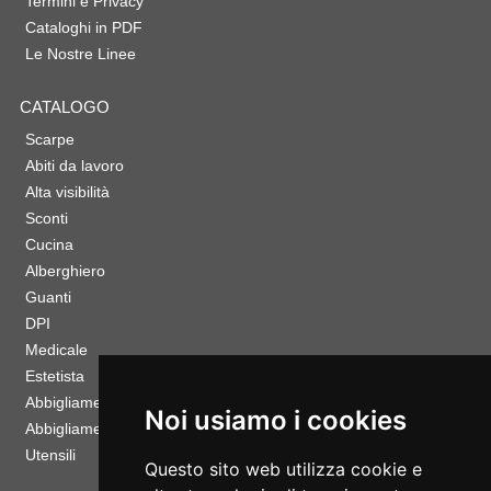
Termini e Privacy
Cataloghi in PDF
Le Nostre Linee
CATALOGO
Scarpe
Abiti da lavoro
Alta visibilità
Sconti
Cucina
Alberghiero
Guanti
DPI
Medicale
Estetista
Abbigliamento Sportivo
Noi usiamo i cookies
Abbigliamento Bambino
Utensili
Questo sito web utilizza cookie e