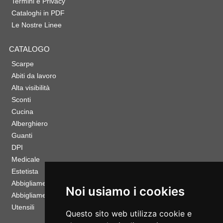
Termini e Privacy
Cataloghi in PDF
Le Nostre Linee
CATALOGO
Scarpe
Abiti da lavoro
Alta visibilità
Sconti
Cucina
Alberghiero
Guanti
DPI
Medicale
Estetista
Abbigliamento Sportivo
Noi usiamo i cookies
Abbigliamento Bambino
Utensili
Questo sito web utilizza cookie e