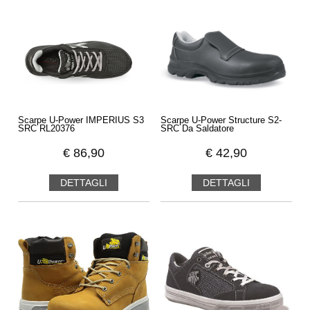
calzatura da lavoro
moderna, colorata e con delle fantasie
nuove e creative
.
Video U-Power Flat-Out
Scarpe U-Power IMPERIUS S3
Scarpe U-Power Structure S2-
SRC RL20376
SRC Da Saldatore
€
86,90
€
42,90
DETTAGLI
DETTAGLI