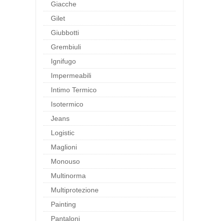
Giacche
Gilet
Giubbotti
Grembiuli
Ignifugo
Impermeabili
Intimo Termico
Isotermico
Jeans
Logistic
Maglioni
Monouso
Multinorma
Multiprotezione
Painting
Pantaloni