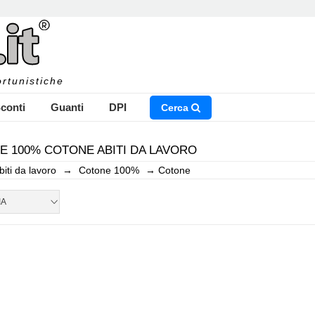
rtunistiche
conti
Guanti
DPI
Cerca
 100% COTONE ABITI DA LAVORO
biti da lavoro
→
Cotone 100%
→
Cotone
NSERISCI IL NOME DEL PRODOTTO CHE STAI CERCAN
IA
CHIUDI RICERCA