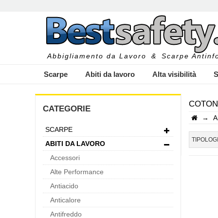
Abbigliamento da Lavoro
&
Scarpe Antinfo
Scarpe
Abiti da lavoro
Alta visibilità
S
COTONE
CATEGORIE
→
A
SCARPE
I
TIPOLOG
ABITI DA LAVORO
Accessori
Alte Performance
Antiacido
Anticalore
Antifreddo