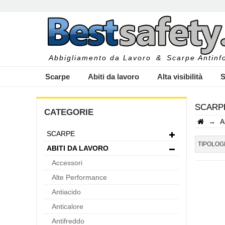
Abbigliamento da Lavoro
&
Scarpe Antinfo
Scarpe
Abiti da lavoro
Alta visibilità
S
SCARPE
CATEGORIE
→
A
SCARPE
I
TIPOLOG
ABITI DA LAVORO
Accessori
Alte Performance
Antiacido
Anticalore
Antifreddo