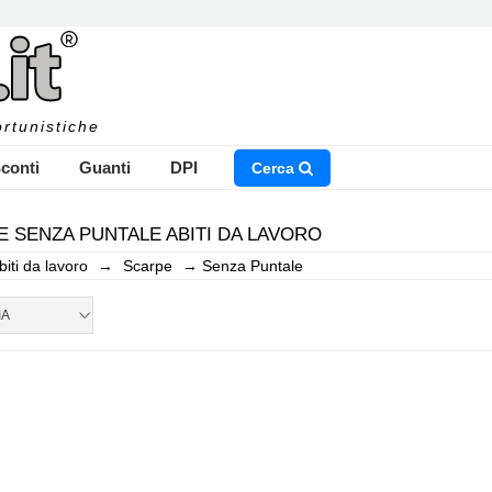
rtunistiche
conti
Guanti
DPI
Cerca
 SENZA PUNTALE ABITI DA LAVORO
biti da lavoro
→
Scarpe
→
Senza Puntale
NSERISCI IL NOME DEL PRODOTTO CHE STAI CERCAN
IA
CHIUDI RICERCA