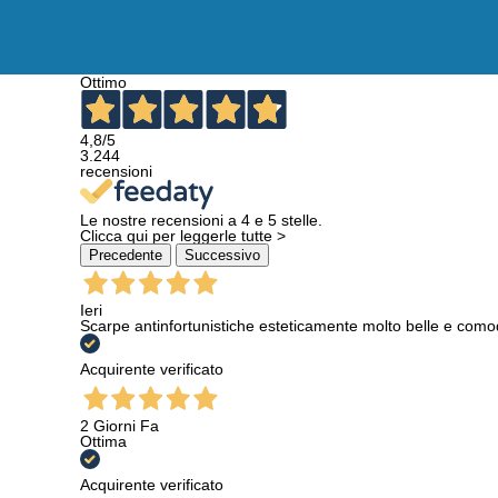
Ottimo
4,8
/5
3.244
recensioni
Le nostre recensioni a 4 e 5 stelle.
Clicca qui per leggerle tutte >
Precedente
Successivo
Ieri
Scarpe antinfortunistiche esteticamente molto belle e como
Acquirente verificato
2 Giorni Fa
Ottima
Acquirente verificato