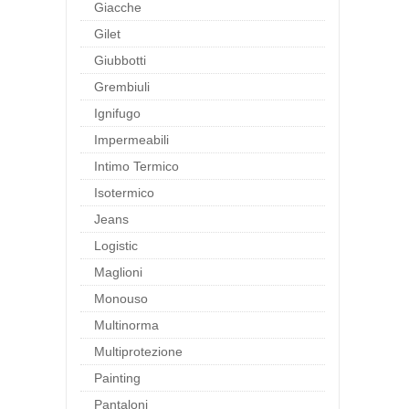
Giacche
Gilet
Giubbotti
Grembiuli
Ignifugo
Impermeabili
Intimo Termico
Isotermico
Jeans
Logistic
Maglioni
Monouso
Multinorma
Multiprotezione
Painting
Pantaloni