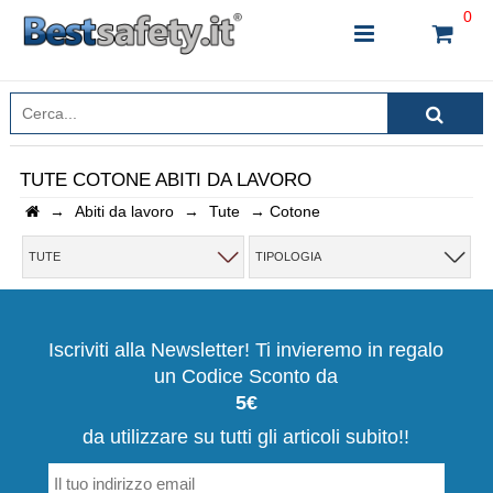
0
TUTE COTONE ABITI DA LAVORO
→
Abiti da lavoro
→
Tute
→
Cotone
INSERISCI IL NOME DEL PRODOTTO CHE STAI
CERCANDO
TUTE
TIPOLOGIA
CHIUDI RICERCA
Iscriviti alla Newsletter! Ti invieremo in regalo
un Codice Sconto da
5€
da utilizzare su tutti gli articoli subito!!