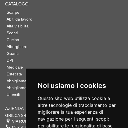
CATALOGO
Scarpe
Abiti da lavoro
Alta visibilità
Sconti
Cucina
Alberghiero
Guanti
DPI
Medicale
Estetista
Abbigliamento Sportivo
Noi usiamo i cookies
Abbigliamento Bambino
Utensili
Questo sito web utilizza cookie e
altre tecnologie di tracciamento per
AZIENDA
migliorare la tua esperienza di
GRILCA SRL
navigazione per i seguenti scopi:
VIA ROMA 180 88054
SERSALE
,
CZ
per abilitare le funzionalità di base
0961432177